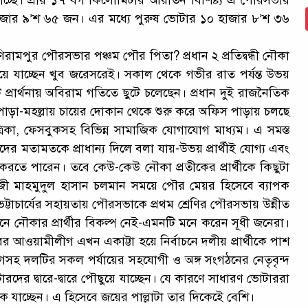
চ্ছে। প্রায় ১৭ বর্গ কিলোমিটার আয়াতন বিশিষ্ট্য এ পৌরসভায়
২ হাজার ৯’শ ৬৫ জন। এর মধ্যে পুরুষ ভোটার ১০ হাজার ৮’শ ৩৬
ুর পৌরসভার পঞ্চম পৌর পিতা? প্রধান ২ প্রতিদ্বন্ধী নৌকা
ালিয়ে যাচ্ছেন খুব জরেসরেই। সকাল থেকে গভীর রাত পর্যন্ত উভয়
োট প্রার্থনায় অবিরাম গতিতে ছুটে চলেছেন। প্রধান দুই রাজনৈতিক
ধীরে পাড়া-মহল্লায় চায়ের দোকান থেকে শুরু করে অফিস পাড়ায় চলছে
িকা, ফেসবুকসহ বিভিন্ন সামাজিক যোগাযোগ মাধ্যম। এ সমস্ত
র মতামতকে প্রাধান্য দিলে বলা যায়-উভয় প্রার্থীই যোগ্য এবং
ভ করতে পারেন। তবে কেউ-কেউ নৌকা প্রতীকের প্রার্থীকে কিছুটা
 কাজী মাহমুদুল হাসান চলমান সময়ে পৌর মেয়র হিসেবে ব্যাপক
ন ভট্টাচার্যের সহায়তায় পৌরসভাকে প্রথম শ্রেণির পৌরসভায় উন্নীত
ে নৌকার প্রার্থীর বিকল্প নেই-এমনটি মনে করেন সূধী জনেরা।
ের আওয়ামীলীগ এখন একাট্টা হয়ে নির্বাচনে দলীয় প্রার্থীকে পাশ
 দলটির সকল পর্যায়ের সহযোগী ও অঙ্গ সংগঠনের নেতৃবৃন্দ
ের দ্বারে-দ্বারে পৌছুয়ে যাচ্ছেন। যে কারণে সাধারণ ভোটাররা
 যাচ্ছেন। এ হিসেবে জয়ের পাল্লাটা তার দিকেইে বেশি।