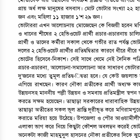
মোতাবেক এর উন্নয়নের কার্যক্রম দ্রæত গতিতে এগিয়ে যা
প্রায় অর্ধ লক্ষ মানুষের বসবাস। মোট ভোটার সংখ্যা ২
জন এবং মহিলা ১১ হাজার ১’শ ২৯ জন।
ভোটাররা এখন আলোচনায় মোজেছেন কে বিজয়ী হবেন মণিরামপ
ও ধানের শীষের ২ হেভিওয়েট প্রার্থী প্রচার-প্রচারনায় চ
প্রার্থী ও তাদের কর্মীরা সকাল থেকে গভীর রাত পর্যন্ত ভ
দলের ২ হেভিওয়েট প্রার্থীর প্রতিদ্বদ্বিতার কারণে ধীরে 
ভোটের হিসেবে-নিকাশ। সেই সাথে থেমে নেই দৈনিক পত্র
প্রচার-প্রচারনা, আলোচনা-সমালোচনা আর সাধারণ ভোটারদে
দু’জনের মধ্যে তুমূল প্রতিদ্ব›িদ্বতা হবে। যে কেউ জয়লা
এগিয়ে রাখছেন। কারণ নৌকা প্রতীকের প্রার্থী অধ্যক্ষ
উন্নয়নসহ মাননীয় পল্লী উন্নয়ন ও সমবায় প্রতিমন্ত্রীল স্বপ
করতে সক্ষম হয়েছেন। তাছাড়া সরকারের ধারাবাহিক উন্নয়ন
তাছাড়া অতীতের সকল ভূল ভ্রান্তি দূরীভূত করে মণিরামপুর
করাতে মরিয়া হয়ে উঠেছে। উপজেলা ও পৌর আওয়ামীলীগসহ
এলাকা ভাগ করে নিয়ে কিছুটা কৌশল অবলম্বন করেই ভোটারদ
অনেকটা কাজী মাহমুদুল হাসনের নৌকা প্রতীকের দিকে ঝুকে