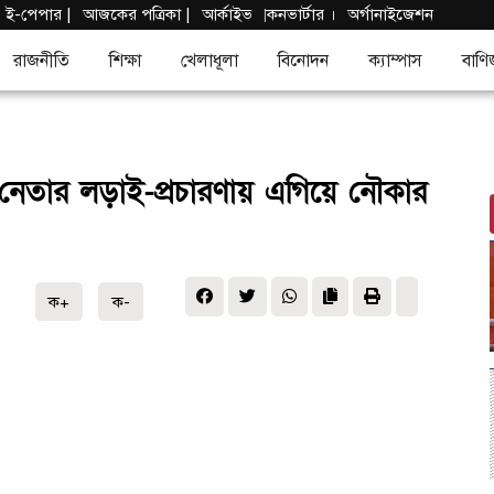
|
ই-পেপার
|
আজকের পত্রিকা |
আর্কাইভ
কনভার্টার
।
অর্গানাইজেশন
|
রাজনীতি
শিক্ষা
খেলাধূলা
বিনোদন
ক্যাম্পাস
বাণি
ষ নেতার লড়াই-প্রচারণায় এগিয়ে নৌকার
ক+
ক-