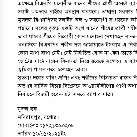
এক্ষেত্রে বিএনপি মনোনীত ধানের শীষের প্রার্থী অনেটা ব
দলটি ক্ষমতার বাইরে অবস্থান করছেন। তাছাড়া সরকার বি
মুলদল বিএনপিসহ দলটির অঙ্গ ও সহযোগী সংগঠনের কমি
পর্য়ায়ে। দলের বৃহত একটি অংশ ধানের শীষের প্রার্থী শহ
তারা ধানের শীষের বিরোধী কোন মনোভব দেখাচ্ছেন না-তব
অন্যদিকে বিএনপির শরীক দল জামায়াতে ইসলাম এ নির্বাচনে 
কোন মাথা ব্যথা নেই। যেই নির্বাচিত হোক না কেন-তাতে
ভোটের মাঠে যাবেন কিনা-তা নিয়ে রয়েছে সন্দেহ। এ ব্
ভুমিকা পালন করে চলেছেন তারা।
সুতরাং দলের লবিং-গ্রপিং এবং শরীদের নিষ্ক্রিয়তা ধানের শী
অতএব সার্বিক বিচার বিশ্লেষনে আওয়ামীলীগের প্রার্থী অধ
নির্বাচনে বিজয়ী হবেন-এটা সময়ে ব্যাপার মাত্র।
নূরুল হক
মণিরামপুর, যশোর।
মোবাইলঃ ০১৭২১৩৯০২০৮
তারিখ-১৬/০১/২০২১ইং