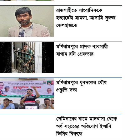
রাজশাহীতে সাংবাদিককে
হত্যাচেষ্টা মামলা, আসামি সুরুজ
জেলহাজতে
মণিরামপুরে মাদক ব্যবসায়ী
বাগান রনি গ্রেফতার
মণিরামপুরে যুবদলের যৌথ
প্রস্তুতি সভা
সেমিনারের নামে মাদরাসা থেকে
অর্থ সংগ্রহের অভিযোগ ইআবি
ভিসির বিরুদ্ধে