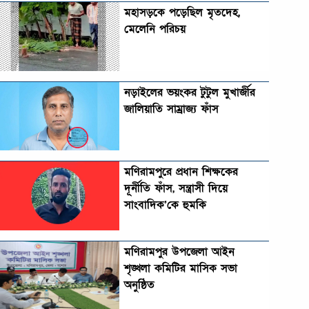
মহাসড়কে পড়েছিল মৃতদেহ,
মেলেনি পরিচয়
নড়াইলের ভয়ংকর টুটুল মুখার্জীর
জালিয়াতি সাম্রাজ্য ফাঁস
মণিরামপুরে প্রধান শিক্ষকের
দূর্নীতি ফাঁস, সন্ত্রাসী দিয়ে
সাংবাদিক’কে হুমকি
মণিরামপুর উপজেলা আইন
শৃঙ্খলা কমিটির মাসিক সভা
অনুষ্ঠিত‎‎