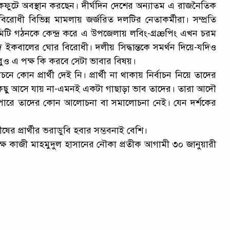
্যাকফুটে অবস্থান করছেন। দীর্ঘদিন দেশের অন্যাতম এ রাজনৈতিক
রোধী বিভিন্ন মামলায় জর্জরিত দলটির নেতাকর্মীরা। সম্প্রতি
টি গঠনকে কেন্দ্র করে এ উপজেলায় লবিং-গ্রæপিং এখন চরম
ীদ ইকবালের ঘোর বিরোধী। দলীয় সিদ্ধান্তকে সমর্থন দিয়ে-যদিও
ুও এ পক্ষ কি করবে সেটা ভাবার বিষয়।
কোন প্রার্থী দেই নি। প্রার্থী না থাকায় নির্বাচন নিয়ে তাদের
 কিছু আসে যায় না-এমনই একটা গাছাড়া ভাব তাদের। তারা আদৌ
যাপারে তাদের কোন আলোচনা বা সমালোচনা নেই। যেন দর্শকের
ষের প্রার্থীর ভরাডুবি হবার সম্ভবনাই বেশি।
্যক্ষ কাজী মাহমুদুল হাসানের নৌকা প্রতীক আগামী ৩০ জানুয়ারী