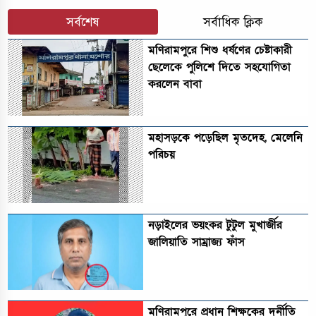
সর্বশেষ
সর্বাধিক ক্লিক
মণিরামপুরে শিশু ধর্ষণের চেষ্টাকারী
ছেলেকে পুলিশে দিতে সহযোগিতা
করলেন বাবা
মহাসড়কে পড়েছিল মৃতদেহ, মেলেনি
পরিচয়
নড়াইলের ভয়ংকর টুটুল মুখার্জীর
জালিয়াতি সাম্রাজ্য ফাঁস
মণিরামপুরে প্রধান শিক্ষকের দূর্নীতি