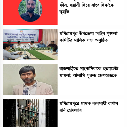
ফাঁস, সন্ত্রাসী দিয়ে সাংবাদিক’কে
হুমকি
মণিরামপুর উপজেলা আইন শৃঙ্খলা
কমিটির মাসিক সভা অনুষ্ঠিত‎‎
রাজশাহীতে সাংবাদিককে হত্যাচেষ্টা
মামলা, আসামি সুরুজ জেলহাজতে
মণিরামপুরে মাদক ব্যবসায়ী বাগান
রনি গ্রেফতার