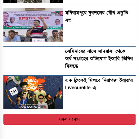
মণিরামপুরে যুবদলের যৌথ প্রস্তুতি
সভা
সেমিনারের নামে মাদরাসা থেকে
অর্থ সংগ্রহের অভিযোগ ইআবি ভিসির
বিরুদ্ধে
এক ক্লিকেই মিলবে নিরাপত্তা ইয়াভ’র
Livecurelife এ
সকল সংবাদ