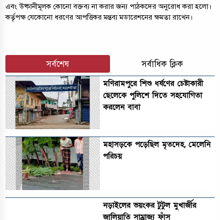
এবং উষ্কানীমূলক কোনো বক্তব্য না করার জন্য পাঠকদের অনুরোধ করা হলো।
কর্তৃপক্ষ যেকোনো ধরণের আপত্তিকর মন্তব্য মডারেশনের ক্ষমতা রাখেন।
সর্বশেষ
সর্বাধিক ক্লিক
মণিরামপুরে শিশু ধর্ষণের চেষ্টাকারী
ছেলেকে পুলিশে দিতে সহযোগিতা
করলেন বাবা
মহাসড়কে পড়েছিল মৃতদেহ, মেলেনি
পরিচয়
নড়াইলের ভয়ংকর টুটুল মুখার্জীর
জালিয়াতি সাম্রাজ্য ফাঁস