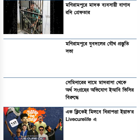
মণিরামপুরে মাদক ব্যবসায়ী বাগান
রনি গ্রেফতার
মণিরামপুরে যুবদলের যৌথ প্রস্তুতি
সভা
সেমিনারের নামে মাদরাসা থেকে
অর্থ সংগ্রহের অভিযোগ ইআবি ভিসির
বিরুদ্ধে
এক ক্লিকেই মিলবে নিরাপত্তা ইয়াভ’র
Livecurelife এ