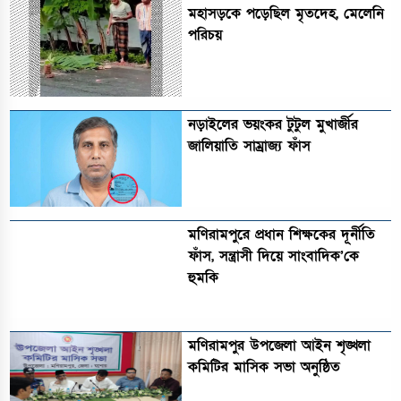
মহাসড়কে পড়েছিল মৃতদেহ, মেলেনি
পরিচয়
নড়াইলের ভয়ংকর টুটুল মুখার্জীর
জালিয়াতি সাম্রাজ্য ফাঁস
মণিরামপুরে প্রধান শিক্ষকের দূর্নীতি
ফাঁস, সন্ত্রাসী দিয়ে সাংবাদিক’কে
হুমকি
মণিরামপুর উপজেলা আইন শৃঙ্খলা
কমিটির মাসিক সভা অনুষ্ঠিত‎‎