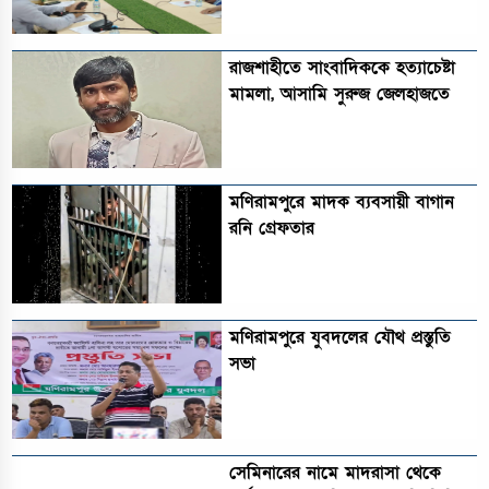
রাজশাহীতে সাংবাদিককে হত্যাচেষ্টা
মামলা, আসামি সুরুজ জেলহাজতে
মণিরামপুরে মাদক ব্যবসায়ী বাগান
রনি গ্রেফতার
মণিরামপুরে যুবদলের যৌথ প্রস্তুতি
সভা
সেমিনারের নামে মাদরাসা থেকে