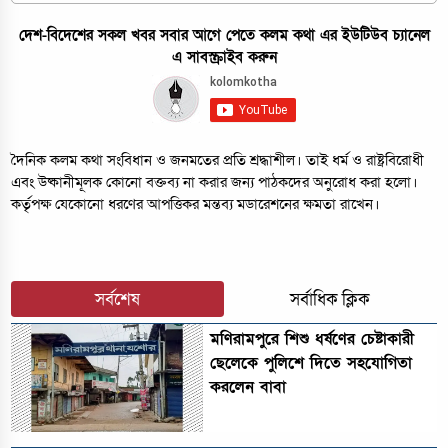
দেশ-বিদেশের সকল খবর সবার আগে পেতে কলম কথা এর ইউটিউব চ্যানেল
এ সাবস্ক্রাইব করুন
দৈনিক কলম কথা সংবিধান ও জনমতের প্রতি শ্রদ্ধাশীল। তাই ধর্ম ও রাষ্ট্রবিরোধী
এবং উষ্কানীমূলক কোনো বক্তব্য না করার জন্য পাঠকদের অনুরোধ করা হলো।
কর্তৃপক্ষ যেকোনো ধরণের আপত্তিকর মন্তব্য মডারেশনের ক্ষমতা রাখেন।
সর্বশেষ
সর্বাধিক ক্লিক
মণিরামপুরে শিশু ধর্ষণের চেষ্টাকারী
ছেলেকে পুলিশে দিতে সহযোগিতা
করলেন বাবা