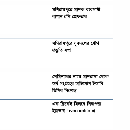
মণিরামপুরে মাদক ব্যবসায়ী
বাগান রনি গ্রেফতার
মণিরামপুরে যুবদলের যৌথ
প্রস্তুতি সভা
সেমিনারের নামে মাদরাসা থেকে
অর্থ সংগ্রহের অভিযোগ ইআবি
ভিসির বিরুদ্ধে
এক ক্লিকেই মিলবে নিরাপত্তা
ইয়াভ’র Livecurelife এ