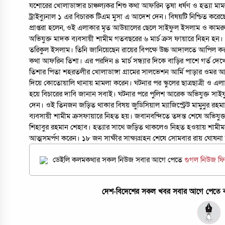
যশোরের খোলাডাঙ্গার চাঞ্চল্যকর শিশু কথা আফরিন তৃষা ধর্ষণ ও হত্যা 
ট্রাইব্যুনাল ১ এর বিচারক টিএম মুসা এ আদেশ দেন। বিষয়টি নিশ্চিত করেছে
প্রাপ্তরা হলেন, ওই এলাকার মৃত আউয়ালের ছেলে সাইফুল ইসলাম ও কাম
অভিযুক্ত মাদক ব্যবসায়ী শামীম গতবছরের ৬ মার্চ ক্রস ফায়ারে নিহন হন
তরিকুল ইসলাম। তিনি জানিয়েছেন রায়ের বিপক্ষে উচ্চ আদালতে আপিল করবে
কথা আফরিন তিশা। এর পরদিন ৪ মার্চ সন্ধ্যার দিকে বাড়ির পাশে গর্ত দেখে 
তিশার পিতা শহরতলীর খোলাডাঙ্গা গ্রামের সালভেশন আর্মি পাড়ার ওমর 
দিয়ে কোতোয়ালি থানায় মামলা করেন। ঘটনার পর স্কুলের ছাত্রছাত্রী ও এলাক
হয়ে বিচারের দাবি জানান সবাই। ঘটনার পরে পুলিশ আরেক অভিযুক্ত সা
দেন। ওই তিনজন জড়িত থাকার বিষয় জুডিসিয়াল ম্যাজিস্ট্রেট মামুনুর 
ব্যবসায়ী শামীম ক্রসফায়ারে নিহত হয়। জবানবন্দিতে তদন্ত শেষে অভিযুক্তদ
শিহাবুর রহমান শেহাব। হত্যার সাথে জড়িত থাকলেও নিহত হওয়ায় শাম
আত্মসমর্পণ করেন। ১৮ জন সাক্ষীর সাক্ষ্যগ্রহন শেষে সোমবার রায় ঘো
ডেইলি কলমকথার সকল নিউজ সবার আগে পেতে
গুগল নিউজ ফ
দেশ-বিদেশের সকল খবর সবার আগে পেতে কল