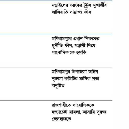
নড়াইলের ভয়ংকর টুটুল মুখার্জীর
জালিয়াতি সাম্রাজ্য ফাঁস
মণিরামপুরে প্রধান শিক্ষকের
দূর্নীতি ফাঁস, সন্ত্রাসী দিয়ে
সাংবাদিক’কে হুমকি
মণিরামপুর উপজেলা আইন
শৃঙ্খলা কমিটির মাসিক সভা
অনুষ্ঠিত‎‎
রাজশাহীতে সাংবাদিককে
হত্যাচেষ্টা মামলা, আসামি সুরুজ
জেলহাজতে