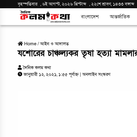
বৃহস্পতিবার
,
৬ই আগস্ট, ২০২৬ খ্রিস্টাব্দ
,
২২শে শ্রাবণ, ১৪৩৩ বঙ্গাব্দ
বাংলাদেশ
আন্তর্জাতিক
Home
/
আইন ও আদালত
যশোরের চাঞ্চল্যকর তৃষা হত্যা মামল
দৈনিক কলম কথা
জানুয়ারী ১২, ২০২১, ১:৫৫ পূর্বাহ্ন
| অনলাইন সংস্করণ