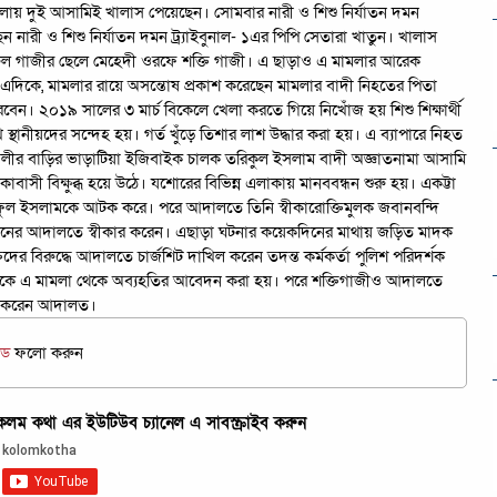
মামলায় দুই আসামিই খালাস পেয়েছেন। সোমবার নারী ও শিশু নির্যাতন দমন
ন নারী ও শিশু নির্যাতন দমন ট্র্যাইবুনাল- ১এর পিপি সেতারা খাতুন। খালাস
রুল গাজীর ছেলে মেহেদী ওরফে শক্তি গাজী। এ ছাড়াও এ মামলার আরেক
। এদিকে, মামলার রায়ে অসন্তোষ প্রকাশ করেছেন মামলার বাদী নিহতের পিতা
ন। ২০১৯ সালের ৩ মার্চ বিকেলে খেলা করতে গিয়ে নিখোঁজ হয় শিশু শিক্ষার্থী
স্থানীয়দের সন্দেহ হয়। গর্ত খুঁড়ে তিশার লাশ উদ্ধার করা হয়। এ ব্যাপারে নিহত
আলীর বাড়ির ভাড়াটিয়া ইজিবাইক চালক তরিকুল ইসলাম বাদী অজ্ঞাতনামা আসামি
াবাসী বিক্ষুব্ধ হয়ে উঠে। যশোরের বিভিন্ন এলাকায় মানববন্ধন শুরু হয়। একট্টা
ইফুল ইসলামকে আটক করে। পরে আদালতে তিনি স্বীকারোক্তিমুলক জবানবন্দি
রহমানের আদালতে স্বীকার করেন। এছাড়া ঘটনার কয়েকদিনের মাথায় জড়িত মাদক
ের বিরুদ্ধে আদালতে চার্জশিট দাখিল করেন তদন্ত কর্মকর্তা পুলিশ পরিদর্শক
ীমকে এ মামলা থেকে অব্যহতির আবেদন করা হয়। পরে শক্তিগাজীও আদালতে
ষনা করেন আদালত।
িড
ফলো করুন
ম কথা এর ইউটিউব চ্যানেল এ সাবস্ক্রাইব করুন