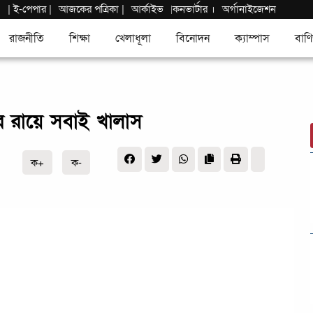
|
ই-পেপার
|
আজকের পত্রিকা |
আর্কাইভ
কনভার্টার
।
অর্গানাইজেশন
|
রাজনীতি
শিক্ষা
খেলাধূলা
বিনোদন
ক্যাম্পাস
বাণি
ার রায়ে সবাই খালাস
ক+
ক-