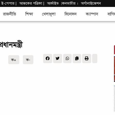
|
ই-পেপার
|
আজকের পত্রিকা |
আর্কাইভ
কনভার্টার
।
অর্গানাইজেশন
|
রাজনীতি
শিক্ষা
খেলাধূলা
বিনোদন
ক্যাম্পাস
বাণি
ধানমন্ত্রী
ক+
ক-