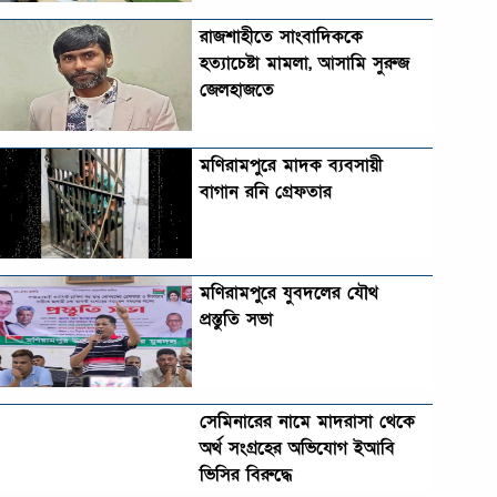
রাজশাহীতে সাংবাদিককে
হত্যাচেষ্টা মামলা, আসামি সুরুজ
জেলহাজতে
মণিরামপুরে মাদক ব্যবসায়ী
বাগান রনি গ্রেফতার
মণিরামপুরে যুবদলের যৌথ
প্রস্তুতি সভা
সেমিনারের নামে মাদরাসা থেকে
অর্থ সংগ্রহের অভিযোগ ইআবি
ভিসির বিরুদ্ধে