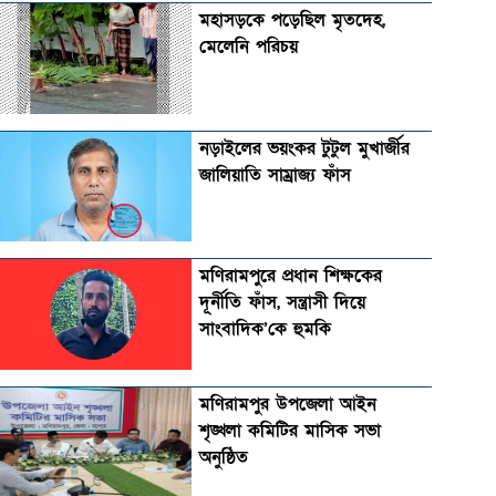
মহাসড়কে পড়েছিল মৃতদেহ,
মেলেনি পরিচয়
নড়াইলের ভয়ংকর টুটুল মুখার্জীর
জালিয়াতি সাম্রাজ্য ফাঁস
মণিরামপুরে প্রধান শিক্ষকের
দূর্নীতি ফাঁস, সন্ত্রাসী দিয়ে
সাংবাদিক’কে হুমকি
মণিরামপুর উপজেলা আইন
শৃঙ্খলা কমিটির মাসিক সভা
অনুষ্ঠিত‎‎