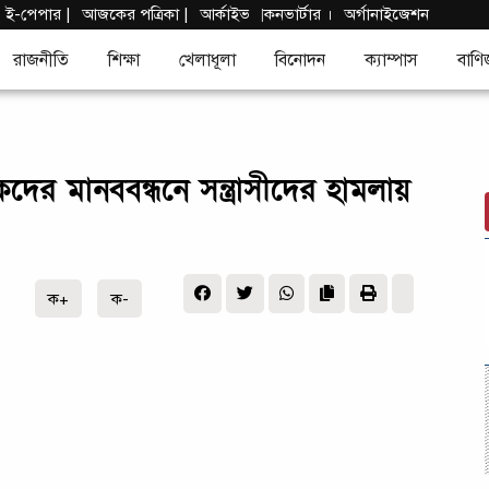
|
ই-পেপার
|
আজকের পত্রিকা |
আর্কাইভ
কনভার্টার
।
অর্গানাইজেশন
|
রাজনীতি
শিক্ষা
খেলাধূলা
বিনোদন
ক্যাম্পাস
বাণি
কদের মানববন্ধনে সন্ত্রাসীদের হামলায়
ক+
ক-