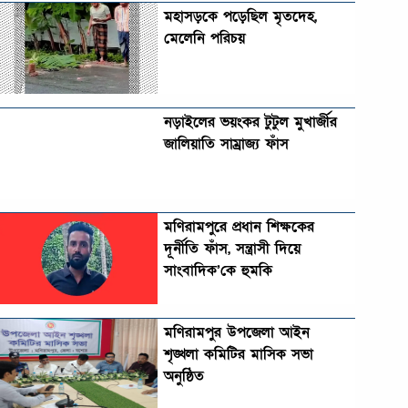
মহাসড়কে পড়েছিল মৃতদেহ,
মেলেনি পরিচয়
নড়াইলের ভয়ংকর টুটুল মুখার্জীর
জালিয়াতি সাম্রাজ্য ফাঁস
মণিরামপুরে প্রধান শিক্ষকের
দূর্নীতি ফাঁস, সন্ত্রাসী দিয়ে
সাংবাদিক’কে হুমকি
মণিরামপুর উপজেলা আইন
শৃঙ্খলা কমিটির মাসিক সভা
অনুষ্ঠিত‎‎