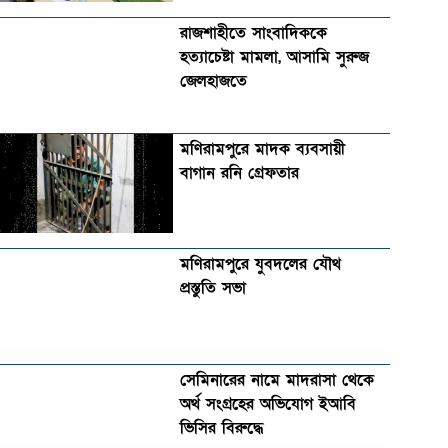
রাজশাহীতে সাংবাদিককে
হত্যাচেষ্টা মামলা, আসামি সুরুজ
জেলহাজতে
মণিরামপুরে মাদক ব্যবসায়ী
বাগান রনি গ্রেফতার
মণিরামপুরে যুবদলের যৌথ
প্রস্তুতি সভা
সেমিনারের নামে মাদরাসা থেকে
অর্থ সংগ্রহের অভিযোগ ইআবি
ভিসির বিরুদ্ধে