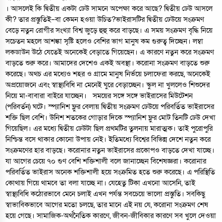
। আসলেই কি দ্বিতীয় একটা ঢেউ সামনে অপেক্ষা করে আছে? দ্বিতীয় ঢেউ আসলে
কী? তার প্রস্তুতিই–বা কেমন হওয়া উচিত?ভাইরাসটির দ্বিতীয় ঢেউয়ে সংক্রমণ
বেড়ে নতুন রোগীর সংখ্যা বিশ্ব জুড়ে হুহু করে বাড়ছে। এ সময় সংক্রমণ বৃদ্ধি নিয়ে
সচেতন মহলে আশঙ্কা সৃষ্টি হলেও বেশির ভাগ মানুষ কম গুরুত্ব দিচ্ছেন। লম্বা
লকডাউন উঠে যেতেই অনেকেই বেড়াতে গিয়েছেন। এ কারণে নতুন করে সংক্রমণ
বাড়তে শুরু করে। আমাদের দেশেও একই অবস্থা। করোনা সংক্রমণ বাড়তে শুরু
করেছে। অথচ এর মধ্যেও শহর ও গ্রামে মানুষ নির্ভয়ে চলাফেরা করছে, অনেকেই
অপ্রয়োজনে এবং স্বাস্থ্যবিধি না মেনেই ঘুরে বেড়াচ্ছেন। স্কুল না খুললেও শিশুদের
নিয়ে মা-বাবারা বাইরে যাচ্ছেন। সময়ের সঙ্গে সঙ্গে ভাইরাসের মিউটেশন
(পরিবর্তন) ঘটে। স্প্যানিশ ফ্লুর বেলায় দ্বিতীয় সংক্রমণ ঢেউয়ে পরিবর্তিত ভাইরাসের
শক্তি ছিল বেশি। উনিশ শতকের গোড়ার দিকে স্প্যানিশ ফ্লুর মোট তিনটি ঢেউ দেখা
গিয়েছিল। এর মধ্যে দ্বিতীয় ঢেউটা ছিল প্রথমটির তুলনায় মারাত্মক। তাই পুরোপুরি
নিশ্চিন্ত বসে থাকার কোনো উপায় নেই। ইতিমধ্যে বিশ্বের বিভিন্ন দেশে নতুন করে
সংক্রমণের হার বাড়ছে। করোনার নতুন ভাইরাসের প্রকোপও বাড়তে দেখা যাচ্ছে।
যা আগের চেয়ে ৭০ গুণ বেশি শক্তিশালী বলে জানাচ্ছেন বিশেষজ্ঞরা। করোনার
পরিবর্তিত ভাইরাস অনেক শক্তিশালী হয়ে সংক্রমিত হতে শুরু করেছে। এ পরিস্থিতি
কোথায় গিয়ে থামবে তা বলা যাচ্ছে না। যেহেতু টিকা এখনো আসেনি, তাই
স্বাস্থ্যবিধি কঠোরভাবে মেনে চলাই এখন পর্যন্ত সবচেয়ে ভালো প্রস্তুতি। সবকিছু
স্বাভাবিকভাবে আগের মতো চলছে, তার মানে এই নয় যে, করোনা সংক্রমণ শেষ
হয়ে গেছে। সামাজিক-অর্থনৈতিক কারণে, জীবন-জীবিকার কারণে সব খুলে দেওয়া