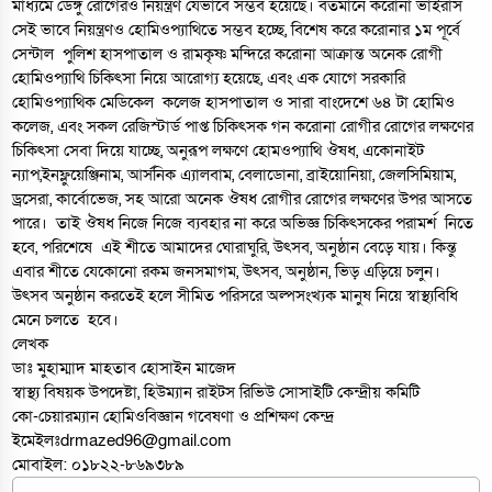
মাধ্যমে ডেঙ্গু রোগেরও নিয়ন্ত্রণ যেভাবে সম্ভব হয়েছে। বর্তমানে করোনা ভাইরাস
সেই ভাবে নিয়ন্ত্রণও হোমিওপ্যাথিতে সম্ভব হচ্ছে, বিশেষ করে করোনার ১ম পূর্বে
সেন্টাল পুলিশ হাসপাতাল ও রামকৃষ্ণ মন্দিরে করোনা আক্রান্ত অনেক রোগী
হোমিওপ্যাথি চিকিৎসা নিয়ে আরোগ্য হয়েছে, এবং এক যোগে সরকারি
হোমিওপ্যাথিক মেডিকেল কলেজ হাসপাতাল ও সারা বাংদেশে ৬৪ টা হোমিও
কলেজ, এবং সকল রেজিস্টার্ড পাপ্ত চিকিৎসক গন করোনা রোগীর রোগের লক্ষণের
চিকিৎসা সেবা দিয়ে যাচ্ছে, অনুরূপ লক্ষণে হোমওপ্যাথি ঔষধ, একোনাইট
ন্যাপ,ইনফ্লুয়েঞ্জিনাম, আর্সনিক এ্যালবাম, বেলাডোনা, ব্রাইয়োনিয়া, জেলসিমিয়াম,
ড্রসেরা, কার্বোভেজ, সহ আরো অনেক ঔষধ রোগীর রোগের লক্ষণের উপর আসতে
পারে। তাই ঔষধ নিজে নিজে ব্যবহার না করে অভিজ্ঞ চিকিৎসকের পরামর্শ নিতে
হবে, পরিশেষে এই শীতে আমাদের ঘোরাঘুরি, উৎসব, অনুষ্ঠান বেড়ে যায়। কিন্তু
এবার শীতে যেকোনো রকম জনসমাগম, উৎসব, অনুষ্ঠান, ভিড় এড়িয়ে চলুন।
উৎসব অনুষ্ঠান করতেই হলে সীমিত পরিসরে অল্পসংখ্যক মানুষ নিয়ে স্বাস্থ্যবিধি
মেনে চলতে হবে।
লেখক
ডাঃ মুহাম্মাদ মাহতাব হোসাইন মাজেদ
স্বাস্থ্য বিষয়ক উপদেষ্টা, হিউম্যান রাইটস রিভিউ সোসাইটি কেন্দ্রীয় কমিটি
কো-চেয়ারম্যান হোমিওবিজ্ঞান গবেষণা ও প্রশিক্ষণ কেন্দ্র
ইমেইলঃ
drmazed96@gmail.com
মোবাইল: ০১৮২২-৮৬৯৩৮৯