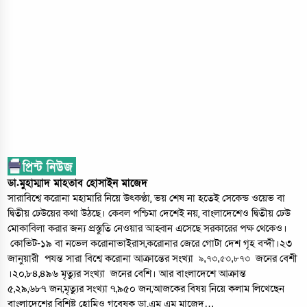
ডা.মুহাম্মাদ মাহতাব হোসাইন মাজেদ
সারাবিশ্বে করোনা মহামারি নিয়ে উৎকণ্ঠা, ভয় শেষ না হতেই সেকেন্ড ওয়েভ বা
দ্বিতীয় ঢেউয়ের কথা উঠছে। কেবল পশ্চিমা দেশেই নয়, বাংলাদেশেও দ্বিতীয় ঢেউ
মোকাবিলা করার জন্য প্রস্তুতি নেওয়ার আহ্বান এসেছে সরকারের পক্ষ থেকেও।
কোভিট-১৯ বা নভেল করোনাভাইরাস,করোনার জেরে গোটা দেশ গৃহ বন্দী।২৩
জানুয়ারী পযন্ত সারা বিশ্বে করোনা আক্রান্তের সংখ্যা
জনের বেশী
৯,৭৩,৫৩,৮৭৩
।২০,৮৪,৪৯৬ মৃত্যুর সংখ্যা জনের বেশি। আর বাংলাদেশে আক্রান্ত
৫,২৯,৬৮৭ জন,মৃত্যুর সংখ্যা ৭,৯৫০ জন,আজকের বিষয় নিয়ে কলাম লিখেছেন
বাংলাদেশের বিশিষ্ট হোমিও গবেষক ডা.এম এম মাজেদ…