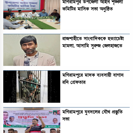
মণিরামপুর উপজেলা আইন শৃঙ্খলা
কমিটির মাসিক সভা অনুষ্ঠিত‎‎
রাজশাহীতে সাংবাদিককে হত্যাচেষ্টা
মামলা, আসামি সুরুজ জেলহাজতে
মণিরামপুরে মাদক ব্যবসায়ী বাগান
রনি গ্রেফতার
মণিরামপুরে যুবদলের যৌথ প্রস্তুতি
সভা