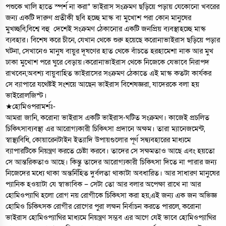
পশুকে খালি হাতে স্পর্শ না করা* ভাইরাস সংক্রমণ ছড়িয়ে পড়ায় যেকোনো খবরের
জন্য একটি দারুণ প্রতীকী ছবি হচ্ছে মাস্ক বা মুখোশ পরা কোন মানুষের
মুখচ্ছবি,বিশ্বে বহু দেশেই সংক্রমণ ঠেকানোর একটি জনপ্রিয় ব্যবস্থাহচ্ছে মাস্ক
ব্যবহার। বিশেষ করে চীনে, যেখান থেকে শুরু হয়েছে করোনাভাইরাস ছড়িয়ে পড়ার
ঘটনা, সেখানেও মানুষ বায়ুর দূষণের হাত থেকে বাঁচতে হরহামেশা নাক আর মুখ
ঢাকা মুখোশ পরে ঘুরে বেড়ায়।করোনাভাইরাস থেকে নিজেকে যেভাবে নিরাপদ
রাখবেন,অবশ্য বায়ুবাহিত ভাইরাসের সংক্রমণ ঠেকাতে এই মাস্ক কতটা কার্যকর
সে ব্যাপারে যথেষ্টই সংশয়ে আছেন ভাইরাস বিশেষজ্ঞরা, যাদেরকে বলা হয়
ভাইরোলজিস্ট।
★হোমিওপরামর্শঃ-
আমরা জানি, করোনা ভাইরাস একটি ভাইরাস-ঘটিত সংক্রমণ। কাজেই প্রচলিত
চিকিৎসাব্যবস্থা এর আরোগ্যকারী চিকিৎসা প্রদানে অক্ষম। তারা ম্যানেজমেন্ট,
স্বাস্থ্যবিধি, কোয়ারেনটাইন ইত্যাদি উপায়গুলোর পূর্ণ সদ্ব্যবহারের মাধ্যমে
ব্যাপারটিকে নিয়ন্ত্রণ করতে চেষ্টা করবে। তাদের সে সক্ষমতাও আছে এবং হয়তো
সে আন্তরিকতাও আছে। কিন্তু তাদের আরোগ্যকারী চিকিৎসা দিতে না পারার জন্য
নিজেদের মধ্যে থাকা অন্তর্নিহিত দুর্বলতা থাকাটা অবধারিত। আর সাধারণ মানুষের
প্যানিক হওয়াটা যে স্বাভাবিক – সেটা তো আর বলার অপেক্ষা রাখে না আর
হোমিওপ্যাথি হলো রোগ নয় রোগীকে চিকিৎসা করা হয়,এই জন্য এক জন অভিজ্ঞ
হোমিও চিকিৎসক রোগীর রোগের পুরা লক্ষন নির্বাচন করতে পারলে, করোনা
ভাইরাস হোমিওপ্যাথির মাধ্যমে নিয়ন্ত্রণ সম্ভব এর আগে যেই ভাবে হোমিওপ্যাথির