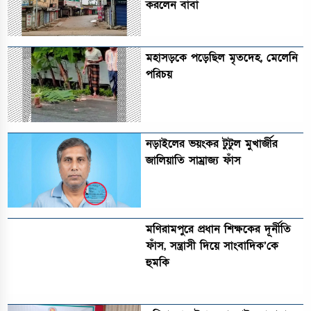
করলেন বাবা
মহাসড়কে পড়েছিল মৃতদেহ, মেলেনি
পরিচয়
নড়াইলের ভয়ংকর টুটুল মুখার্জীর
জালিয়াতি সাম্রাজ্য ফাঁস
মণিরামপুরে প্রধান শিক্ষকের দূর্নীতি
ফাঁস, সন্ত্রাসী দিয়ে সাংবাদিক’কে
হুমকি