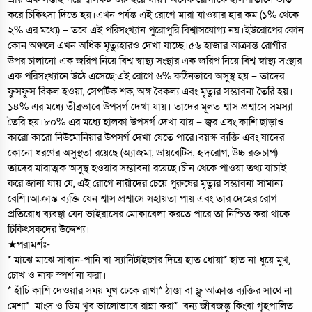
করে চিকিৎসা দিতে হয়।এখন পর্যন্ত এই রোগে মারা যাওয়ার হার কম (১% থেকে
২% এর মধ্যে) – তবে এই পরিসংখ্যান পুরোপুরি বিশ্বাসযোগ্য নয়।ইউরোপের কোন
কোন অঞ্চলে এখন অধিক মৃত্যুহারও দেখা যাচ্ছে।৫৬ হাজার আক্রান্ত রোগীর
উপর চালানো এক জরিপ নিয়ে বিশ্ব স্বাস্থ্য সংস্থার এক জরিপ নিয়ে বিশ্ব স্বাস্থ্য সংস্থার
এক পরিসংখ্যানে উঠে এসেছে:এই রোগে ৬% কঠিনভাবে অসুস্থ হয় – তাদের
ফুসফুস বিকল হওয়া, সেপটিক শক, অঙ্গ বৈকল্য এবং মৃত্যুর সম্ভাবনা তৈরি হয়।
১৪% এর মধ্যে তীব্রভাবে উপসর্গ দেখা যায়। তাদের মূলত শ্বাস প্রশ্বাসে সমস্যা
তৈরি হয়।৮০% এর মধ্যে হালকা উপসর্গ দেখা যায় – জ্বর এবং কাশি ছাড়াও
কারো কারো নিউমোনিয়ার উপসর্গ দেখা যেতে পারে।বয়স্ক ব্যক্তি এবং যাদের
কোনো ধরণের অসুস্থতা রয়েছে (অ্যাজমা, ডায়বেটিস, হৃদরোগ, উচ্চ রক্তচাপ)
তাদের মারাত্মক অসুস্থ হওয়ার সম্ভাবনা রয়েছে।চীন থেকে পাওয়া তথ্য যাচাই
করে জানা যায় যে, এই রোগে নারীদের চেয়ে পুরুষের মৃত্যুর সম্ভাবনা সামান্য
বেশি।আক্রান্ত ব্যক্তি যেন শ্বাস প্রশ্বাসে সহায়তা পায় এবং তার দেহের রোগ
প্রতিরোধ ব্যবস্থা যেন ভাইরাসের মোকাবেলা করতে পারে তা নিশ্চিত করা থাকে
চিকিৎসকদের উদ্দেশ্য।
★পরামর্শঃ-
* মাঝে মাঝে সাবান-পানি বা স্যানিটাইজার দিয়ে হাত ধোয়া* হাত না ধুয়ে মুখ,
চোখ ও নাক স্পর্শ না করা।
* হাঁচি কাশি দেওয়ার সময় মুখ ঢেকে রাখা* ঠাণ্ডা বা ফ্লু আক্রান্ত ব্যক্তির সাথে না
মেশা* মাংস ও ডিম খুব ভালোভাবে রান্না করা* বন্য জীবজন্তু কিংবা গৃহপালিত