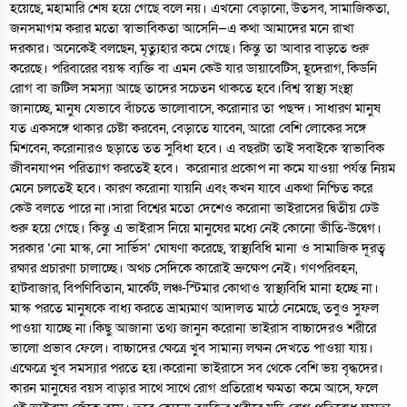
হয়েছে, মহামারি শেষ হয়ে গেছে বলে নয়। এখনো বেড়ানো, উত্সব, সামাজিকতা,
জনসমাগম করার মতো স্বাভাবিকতা আসেনি—এ কথা আমাদের মনে রাখা
দরকার। অনেকেই বলছেন, মৃত্যুহার কমে গেছে। কিন্তু তা আবার বাড়তে শুরু
করেছে। পরিবারের বয়স্ক ব্যক্তি বা এমন কেউ যার ডায়াবেটিস, হূদেরাগ, কিডনি
রোগ বা জটিল সমস্যা আছে তাদের সচেতন থাকতে হবে।বিশ্ব স্বাস্থ্য সংস্থা
জানাচ্ছে, মানুষ যেভাবে বাঁচতে ভালোবাসে, করোনার তা পছন্দ। সাধারণ মানুষ
যত একসঙ্গে থাকার চেষ্টা করবেন, বেড়াতে যাবেন, আরো বেশি লোকের সঙ্গে
মিশবেন, করোনারও ছড়াতে তত সুবিধা হবে। এ বছরটা তাই সবাইকে স্বাভাবিক
জীবনযাপন পরিত্যাগ করতেই হবে। করোনার প্রকোপ না কমে যাওয়া পর্যন্ত নিয়ম
মেনে চলতেই হবে। কারণ করোনা যায়নি এবং কখন যাবে একথা নিশ্চিত করে
কেউ বলতে পারে না।সারা বিশ্বের মতো দেশেও করোনা ভাইরাসের দ্বিতীয় ঢেউ
শুরু হয়ে গেছে। কিন্তু এ ভাইরাস নিয়ে মানুষের মধ্যে নেই কোনো ভীতি-উদ্বেগ।
সরকার ‘নো মাস্ক, নো সার্ভিস’ ঘোষণা করেছে, স্বাস্থ্যবিধি মানা ও সামাজিক দূরত্ব
রক্ষার প্রচারণা চালাচ্ছে। অথচ সেদিকে কারোই ভ্রুক্ষেপ নেই। গণপরিবহন,
হাটবাজার, বিপণিবিতান, মার্কেট, লঞ্চ-স্টিমার কোথাও স্বাস্থ্যবিধি মানা হচ্ছে না।
মাস্ক পরতে মানুষকে বাধ্য করতে ভ্রাম্যমাণ আদালত মাঠে নেমেছে, তবুও সুফল
পাওয়া যাচ্ছে না।কিছু আজানা তথ্য জানুন করোনা ভাইরাস বাচ্চাদেরও শরীরে
ভালো প্রভাব ফেলে। বাচ্চাদের ক্ষেত্রে খুব সামান্য লক্ষন দেখতে পাওয়া যায়।
এক্ষেত্রে খুব সমস্যার পরতে হয়।করোনা ভাইরাসে সব থেকে বেশি ভয় বৃদ্ধদের।
কারন মানুষের বয়স বাড়ার সাথে সাথে রোগ প্রতিরোধ ক্ষমতা কমে আসে, ফলে