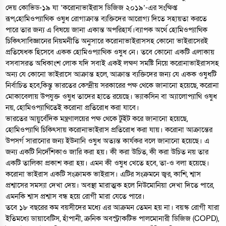
দেয় কোভিড-১৯ যা ‘করোনাভাইরাস ডিজিজ ২০১৯’-এর সংক্ষিপ্ত
রূপ,হোমিওপ্যাথিক ওষুধ রোগাক্রান্ত ব্যক্তিদের আরোগ্য দিতে সহায়তা করতে
পারে তার জন্য এ বিষয়ে জানা একান্ত অপরিহার্য।ব্যাপক অর্থে হোমিওপ্যাথিক
চিকিৎসাবিজ্ঞানের নিয়মনীতি অনুসারে করোনাভাইরাসসহ কোনো ভাইরাসেরই
প্রতিষেধক হিসেবে একক হোমিওপ্যাথিক ওষুধ নে। তবে কোনো একটি এলাকায়
বসবাসরত অধিকাংশ লোক যদি সবাই একই লক্ষণ সমষ্টি নিয়ে করোনাভাইরাসসহ
অন্য যে কোনো ভাইরাসে আক্রান্ত হলে, আক্রান্ত ব্যক্তিদের জন্য যে একক ওষুধটি
নির্বাচিত হবে,কিন্তু ভারতের কেন্দ্রীয় সরকারের পক্ষ থেকে জানানো হয়েছে, করোনা
মোকাবেলায় উপযুক্ত ওষুধ তাদের হাতে রয়েছে। ভ্যাকসিন বা অ্যালোপ্যাথি ওষুধ
নয়, হোমিওপ্যাথিতেই করোনা প্রতিরোধ করা যাবে।
ভারতের আয়ুর্বেদিক মন্ত্রণালয়ের পক্ষ থেকে টুইট করে জানানো হয়েছে,
হোমিওপ্যাথি চিকিৎসায় করোনাভাইরাস প্রতিরোধ করা যায়। করোনা আক্রান্তের
উপসর্গ সারানোর জন্য ইউনানি ওষুধ অত্যন্ত কার্যকর বলে জানানো হয়েছে। এ
জন্য একটি নির্দেশিকাও জারি করা হয়। কী করা উচিত, কী করা উচিত নয় তার
একটি তালিকা প্রকাশ করা হয়। এমন কী ওষুধ খেতে হবে, তা-ও বলা হয়েছে।
করোনা ভাইরাস একটি সংক্রামক ভাইরাস। এটির সংক্রমনে জ্বর, কাশি, শ্বাস
প্রশ্বাসের সমস্যা দেখা দেয়। অবস্থা মারাত্মক হলে নিউমোনিয়া দেখা দিতে পারে,
এমনকি শ্বাস প্রশ্বাস বন্ধ হয়ে রোগী মারা যেতে পারে।
তবে ১৮ বছরের কম বয়সীদের মধ্যে এর আক্রমন তেমন হয় না। বয়স্ক রোগী যারা
ইতিমধ্যে ডায়াবেটিস, হাঁপানী, ক্রনিক অবস্ট্রাকটিভ পালমোনারী ডিজিজ (COPD),