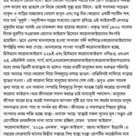
এই ভাইরাস জেঁকে বসে। তবে কোনো ব্যাক্তির শরীরে যদি রোগ প্রতিরোধ ক্ষমতা
বেশ ভালো হয় তাহলে সে নিজে থেকেই সুস্থ্য হয়ে উঠবে। তাই সবসময় সচেতন
থাকুন ও বাড়ির বাচ্চাদের খেয়াল রাখুন এবং যত্ন নিন।করোনা একটি ল্যাটিন শব্দ,
যার অর্থ ‘মুকুট’। অনুবীক্ষণ যন্ত্রের সাহায্যে তোলা ছবিতে এই ভাইরাসটি দেখতে
মুকুটের মতো বলেই এর নামকরণ করা হয়েছে করোনা। প্রকৃত অর্থে ১৯৬০ সালের
দিকে মুরগীর সংক্রামক রোগের ভাইরাস হিসেবে করোনাভাইরাসের উৎপত্তি
হয়েছিল। তবে এরপর মানবদেহে হওয়া সাধারণ সর্দি কাশিতেওকরোনাভাইরাসের
উপস্থিতি লক্ষ্য করা গেছে। মানবদেহে পাওয়া সাতটি করোনাভাইরাস হচ্ছে,
হিউম্যান করোনাভাইরাস ২২৯ই এবং হিউম্যান করোনাভাইরাস ওসি৪৩, এনএল
৬৩, এইচকিউ ওয়ান, সার্স, মার্স,এবংনভেল,করোনাভাইরাস,করো
নাভাইরাসগুলোর
মধ্যে প্রথম তিনটি মারাত্মক না হলেও পরের চারটি মানুষের জন্য গুরুতর পরিণতি
বয়ে আনতে পারে।করোনা নিয়ে বিশ্বজুড়ে চলছে তাণ্ডব। প্রতিদিনই লাফিয়ে বাড়ছে
মৃতের সংখ্যা। এই করোনা নিয়ে মানুষের জানার শেষ নেই। তবুও এমন অনেক
তথ্য আছে যা এখ অজানা।সম্প্রতি বিশ্বজুড়ে বিপুল আতঙ্ক তৈরি করেছে প্রাণঘাতী
করোনা ভাইরাস।আর জীবনকে সফল করতে চাই নানামুখী পদক্ষেপ। মানুষের
জীবনে স্বপ্নের হাত ধরেই সফলতার জাগরণ সৃষ্টি হয় আর সৎ কর্মের মাধ্যমে মানুষ
সফলতার দেখা পায় বা সার্থক হয় জীবন। জীবনের এ সফলতার পিছনে ছুটতে
আপনার প্রথম শক্তি হচ্ছে স্বাস্থ্য। প্রবাদে আছে ‘স্বাস্থ্যই সকল সুখের মূল।’নতুন এই
রোগটিকে প্রথমদিকে নানা নামে ডাকা হচ্ছিল, যেমন: ‘চায়না ভাইরাস’,
‘করোনাভাইরাস’, ‘২০১৯ এনকভ’, ‘নতুন ভাইরাস’, ‘রহস্য ভাইরাস’ ইত্যাদি।এ
বছরের ফেব্রুয়ারি মাসের দ্বিতীয় সপ্তাহে বিশ্ব স্বাস্থ্য সংস্থা রোগটির আনুষ্ঠানিক নাম