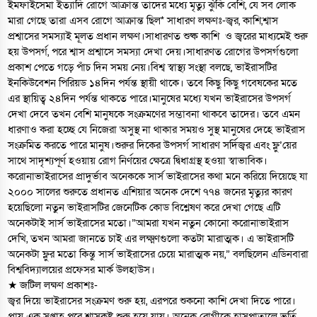
ইমফাইসেমা ইত্যাদি রোগে আক্রান্ত তাদের মধ্যে মৃত্যু ঝুঁকি বেশি, যে সব লোক
মারা গেছে তারা এসব রোগে আক্রান্ত ছিল* সাধারণ লক্ষণঃ-জ্বর, কাশি,শ্বাস
প্রশ্বাসের সমস্যাই মূলত প্রধান লক্ষণ।সাধারণত শুষ্ক কাশি ও জ্বরের মাধ্যমেই শুরু
হয় উপসর্গ, পরে শ্বাস প্রশ্বাসে সমস্যা দেখা দেয়।সাধারণত রোগের উপসর্গগুলো
প্রকাশ পেতে গড়ে পাঁচ দিন সময় নেয়।বিশ্ব স্বাস্থ্য সংস্থা বলছে, ভাইরাসটির
ইনকিউবেশন পিরিয়ড ১৪দিন পর্যন্ত স্থায়ী থাকে। তবে কিছু কিছু গবেষকের মতে
এর স্থায়িত্ব ২৪দিন পর্যন্ত থাকতে পারে।মানুষের মধ্যে যখন ভাইরাসের উপসর্গ
দেখা দেবে তখন বেশি মানুষকে সংক্রমণের সম্ভাবনা থাকবে তাদের। তবে এমন
ধারণাও করা হচ্ছে যে নিজেরা অসুস্থ না থাকার সময়ও সুস্থ মানুষের দেহে ভাইরাস
সংক্রমিত করতে পারে মানুষ।শুরুর দিকের উপসর্গ সাধারণ সর্দিজ্বর এবং ফ্লু’য়ের
সাথে সাদৃশ্যপূর্ণ হওয়ায় রোগ নির্ণয়ের ক্ষেত্রে দ্বিধাগ্রস্থ হওয়া স্বাভাবিক।
করোনাভাইরাসের প্রাদুর্ভাব অনেককে সার্স ভাইরাসের কথা মনে করিয়ে দিয়েছে যা
২০০০ সালের শুরুতে প্রধানত এশিয়ার অনেক দেশে ৭৭৪ জনের মৃত্যুর কারণ
হয়েছিলো নতুন ভাইরাসটির জেনেটিক কোড বিশ্লেষণ করে দেখা গেছে এটি
অনেকটাই সার্স ভাইরাসের মতো।”আমরা যখন নতুন কোনো করোনাভাইরাস
দেখি, তখন আমরা জানতে চাই এর লক্ষ্মণগুলো কতটা মারাত্মক। এ ভাইরাসটি
অনেকটা ফ্লুর মতো কিন্তু সার্স ভাইরাসের চেয়ে মারাত্মক নয়,” বলছিলেন এডিনবারা
বিশ্ববিদ্যালয়ের প্রফেসর মার্ক উলহাউস।
★ জটিল লক্ষণ প্রকাশঃ-
জ্বর দিয়ে ভাইরাসের সংক্রমণ শুরু হয়, এরপরে শুকনো কাশি দেখা দিতে পারে।
প্রায় এক সপ্তাহ পরে শ্বাসকষ্ট শুরু হয়ে যায়। অনেক রোগীকে হাসপাতালে ভর্তি