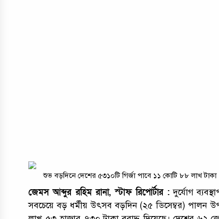
শুভ বড়দিনে দেশের ৫৩১০টি গির্জা পাবে ১১ কোটি ৮৮ লাখ টাকা
জেমস আব্দুর রহিম রানা, স্টাফ রিপোর্টার :
দুর্যোগ ব্যবস্থ
সবচেয়ে বড় ধর্মীয় উৎসব বড়দিন (২৫ ডিসেম্বর) পালন উপ
লাখ ৫৩ হাজার ৭৩০ টাকা বরাদ্দ দিয়েছে। দেশের ৬২ জেল