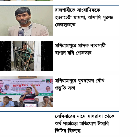
রাজশাহীতে সাংবাদিককে
হত্যাচেষ্টা মামলা, আসামি সুরুজ
জেলহাজতে
মণিরামপুরে মাদক ব্যবসায়ী
বাগান রনি গ্রেফতার
মণিরামপুরে যুবদলের যৌথ
প্রস্তুতি সভা
সেমিনারের নামে মাদরাসা থেকে
অর্থ সংগ্রহের অভিযোগ ইআবি
ভিসির বিরুদ্ধে