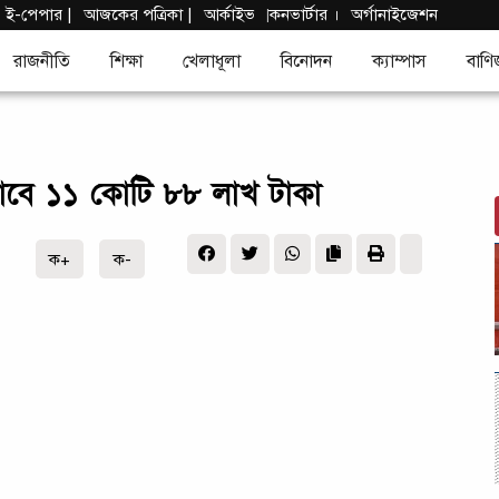
|
ই-পেপার
|
আজকের পত্রিকা |
আর্কাইভ
কনভার্টার
।
অর্গানাইজেশন
|
রাজনীতি
শিক্ষা
খেলাধূলা
বিনোদন
ক্যাম্পাস
বাণি
পাবে ১১ কোটি ৮৮ লাখ টাকা
ক+
ক-