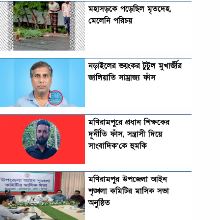
মহাসড়কে পড়েছিল মৃতদেহ,
মেলেনি পরিচয়
নড়াইলের ভয়ংকর টুটুল মুখার্জীর
জালিয়াতি সাম্রাজ্য ফাঁস
মণিরামপুরে প্রধান শিক্ষকের
দূর্নীতি ফাঁস, সন্ত্রাসী দিয়ে
সাংবাদিক’কে হুমকি
মণিরামপুর উপজেলা আইন
শৃঙ্খলা কমিটির মাসিক সভা
অনুষ্ঠিত‎‎