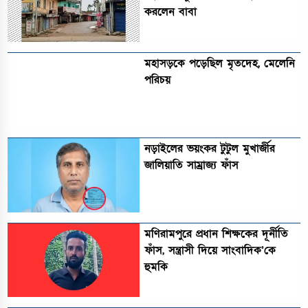
করলেন বাবা
মহাসড়কে পড়েছিল মৃতদেহ, মেলেনি
পরিচয়
নড়াইলের ভয়ংকর টুটুল মুখার্জীর
জালিয়াতি সাম্রাজ্য ফাঁস
মণিরামপুরে প্রধান শিক্ষকের দূর্নীতি
ফাঁস, সন্ত্রাসী দিয়ে সাংবাদিক’কে
হুমকি