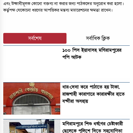
এবং উষ্কানীমূলক কোনো বক্তব্য না করার জন্য পাঠকদের অনুরোধ করা হলো।
কর্তৃপক্ষ যেকোনো ধরণের আপত্তিকর মন্তব্য মডারেশনের ক্ষমতা রাখেন।
সর্বশেষ
সর্বাধিক ক্লিক
১০০ পিস ইয়াবাসহ মণিরামপুরের
পপি আটক
ধার-দেনা করে পাঠাতে হয় টাকা,
রাজশাহী কারাগারে কারারক্ষীর হাতে
বন্দীরা অসহায়
মণিরামপুরে শিশু ধর্ষণের চেষ্টাকারী
ছেলেকে পুলিশে দিতে সহযোগিতা