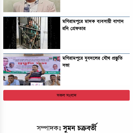
মণিরামপুরে মাদক ব্যবসায়ী বাগান
রনি গ্রেফতার
মণিরামপুরে যুবদলের যৌথ প্রস্তুতি
সভা
সকল সংবাদ
সম্পাদকঃ
সুমন চক্রবর্তী