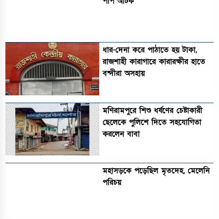
পপি আটক
ধার-দেনা করে পাঠাতে হয় টাকা,
রাজশাহী কারাগারে কারারক্ষীর হাতে
বন্দীরা অসহায়
মণিরামপুরে শিশু ধর্ষণের চেষ্টাকারী
ছেলেকে পুলিশে দিতে সহযোগিতা
করলেন বাবা
মহাসড়কে পড়েছিল মৃতদেহ, মেলেনি
পরিচয়