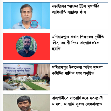
নড়াইলের ভয়ংকর টুটুল মুখার্জীর
জালিয়াতি সাম্রাজ্য ফাঁস
মণিরামপুরে প্রধান শিক্ষকের দূর্নীতি
ফাঁস, সন্ত্রাসী দিয়ে সাংবাদিক’কে
হুমকি
মণিরামপুর উপজেলা আইন শৃঙ্খলা
কমিটির মাসিক সভা অনুষ্ঠিত‎‎
রাজশাহীতে সাংবাদিককে হত্যাচেষ্টা
মামলা, আসামি সুরুজ জেলহাজতে