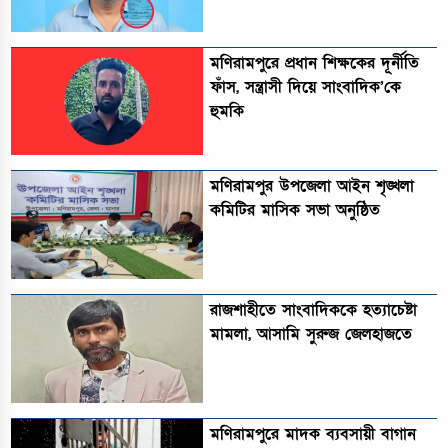
মণিরামপুরে প্রধান শিক্ষকের দূর্নীতি
ফাঁস, সন্ত্রাসী দিয়ে সাংবাদিক’কে
হুমকি
মণিরামপুর উপজেলা আইন শৃঙ্খলা
কমিটির মাসিক সভা অনুষ্ঠিত‎‎
রাজশাহীতে সাংবাদিককে হত্যাচেষ্টা
মামলা, আসামি সুরুজ জেলহাজতে
মণিরামপুরে মাদক ব্যবসায়ী বাগান