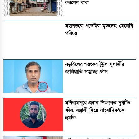
করলেন বাবা
মহাসড়কে পড়েছিল মৃতদেহ, মেলেনি
পরিচয়
নড়াইলের ভয়ংকর টুটুল মুখার্জীর
জালিয়াতি সাম্রাজ্য ফাঁস
মণিরামপুরে প্রধান শিক্ষকের দূর্নীতি
ফাঁস, সন্ত্রাসী দিয়ে সাংবাদিক’কে
হুমকি