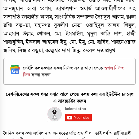
আলম, আওয়ামীলীগ মনোনীত সংরক্ষিত ওয়ার্ড কাউন্সিলর প্রার্থী
আনজুমান আরা বেগম, জামালখান ওয়ার্ড আওয়ামীলীগের সহ
সভাপতি জাহাঙ্গীর আলম, সাংগঠনিক সম্পাদক সৈয়দুল আলম, রঞ্জন
রশ্মি বড়–য়া, মহানগর যুবলীগ নেতা ওয়াহিদুল আলম শিমুল,
আহসান উল্লাহ খোকন, মো. ইসমাইল, মৃদুল কান্তি দাশ, হাজী
শাহাবুদ্দিন, ইকবাল আহমেদ ইমু, মো. ইমু, মো. হাবিব, শাহনেওয়াজ
জসিম, সিজার বড়ুয়া, রত্মেশ্বর দাশ জিতু, রুবেল দত্ত প্রমুখ।
ডেইলি কলমকথার সকল নিউজ সবার আগে পেতে
গুগল নিউজ
ফিড
ফলো করুন
দেশ-বিদেশের সকল খবর সবার আগে পেতে কলম কথা এর ইউটিউব চ্যানেল
এ সাবস্ক্রাইব করুন
দৈনিক কলম কথা সংবিধান ও জনমতের প্রতি শ্রদ্ধাশীল। তাই ধর্ম ও রাষ্ট্রবিরোধী