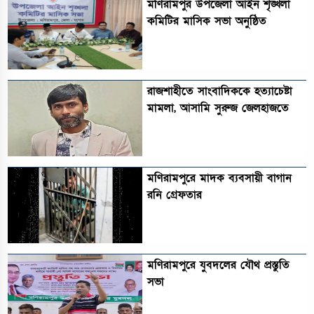
মণিরামপুর উপজেলা আইন শৃঙ্খলা
কমিটির মাসিক সভা অনুষ্ঠিত‎‎
রাজশাহীতে সাংবাদিককে হত্যাচেষ্টা
মামলা, আসামি সুরুজ জেলহাজতে
মণিরামপুরে মাদক ব্যবসায়ী বাগান
রনি গ্রেফতার
মণিরামপুরে যুবদলের যৌথ প্রস্তুতি
সভা