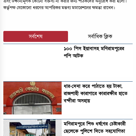
এবং উষ্কানীমূলক কোনো বক্তব্য না করার জন্য পাঠকদের অনুরোধ করা হলো।
কর্তৃপক্ষ যেকোনো ধরণের আপত্তিকর মন্তব্য মডারেশনের ক্ষমতা রাখেন।
সর্বশেষ
সর্বাধিক ক্লিক
১০০ পিস ইয়াবাসহ মণিরামপুরের
পপি আটক
ধার-দেনা করে পাঠাতে হয় টাকা,
রাজশাহী কারাগারে কারারক্ষীর হাতে
বন্দীরা অসহায়
মণিরামপুরে শিশু ধর্ষণের চেষ্টাকারী
ছেলেকে পুলিশে দিতে সহযোগিতা