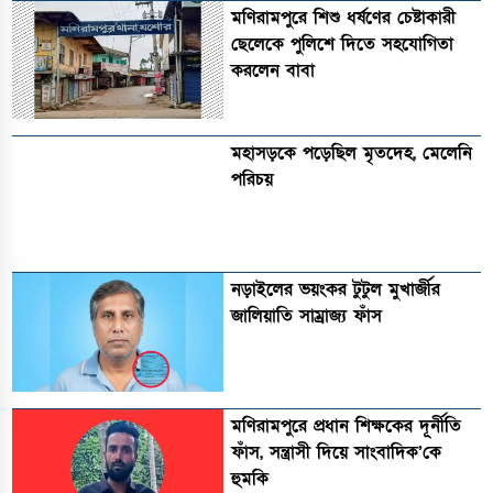
মণিরামপুরে শিশু ধর্ষণের চেষ্টাকারী
ছেলেকে পুলিশে দিতে সহযোগিতা
করলেন বাবা
মহাসড়কে পড়েছিল মৃতদেহ, মেলেনি
পরিচয়
নড়াইলের ভয়ংকর টুটুল মুখার্জীর
জালিয়াতি সাম্রাজ্য ফাঁস
মণিরামপুরে প্রধান শিক্ষকের দূর্নীতি
ফাঁস, সন্ত্রাসী দিয়ে সাংবাদিক’কে
হুমকি