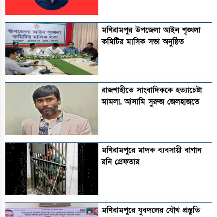
মণিরামপুর উপজেলা আইন শৃঙ্খলা
কমিটির মাসিক সভা অনুষ্ঠিত‎‎
রাজশাহীতে সাংবাদিককে হত্যাচেষ্টা
মামলা, আসামি সুরুজ জেলহাজতে
মণিরামপুরে মাদক ব্যবসায়ী বাগান
রনি গ্রেফতার
মণিরামপুরে যুবদলের যৌথ প্রস্তুতি