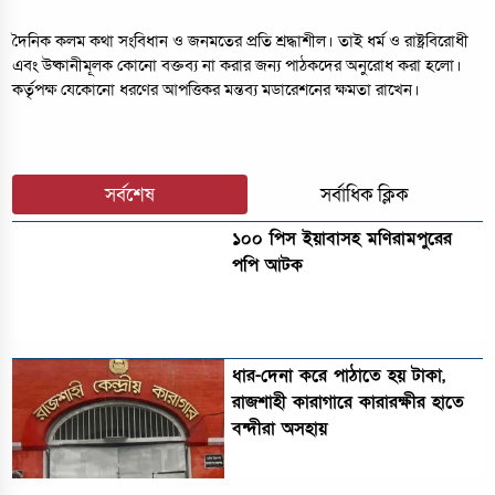
দৈনিক কলম কথা সংবিধান ও জনমতের প্রতি শ্রদ্ধাশীল। তাই ধর্ম ও রাষ্ট্রবিরোধী
এবং উষ্কানীমূলক কোনো বক্তব্য না করার জন্য পাঠকদের অনুরোধ করা হলো।
কর্তৃপক্ষ যেকোনো ধরণের আপত্তিকর মন্তব্য মডারেশনের ক্ষমতা রাখেন।
সর্বশেষ
সর্বাধিক ক্লিক
১০০ পিস ইয়াবাসহ মণিরামপুরের
পপি আটক
ধার-দেনা করে পাঠাতে হয় টাকা,
রাজশাহী কারাগারে কারারক্ষীর হাতে
বন্দীরা অসহায়