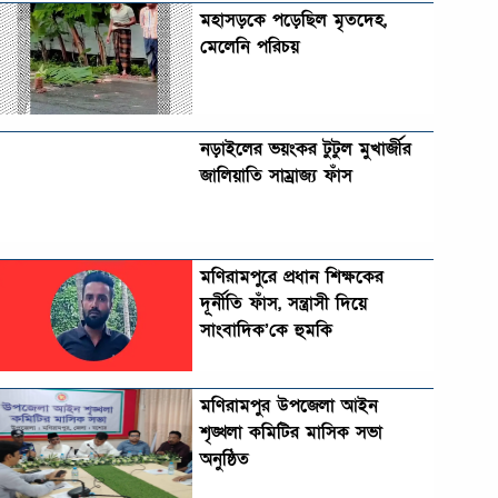
মহাসড়কে পড়েছিল মৃতদেহ,
মেলেনি পরিচয়
নড়াইলের ভয়ংকর টুটুল মুখার্জীর
জালিয়াতি সাম্রাজ্য ফাঁস
মণিরামপুরে প্রধান শিক্ষকের
দূর্নীতি ফাঁস, সন্ত্রাসী দিয়ে
সাংবাদিক’কে হুমকি
মণিরামপুর উপজেলা আইন
শৃঙ্খলা কমিটির মাসিক সভা
অনুষ্ঠিত‎‎