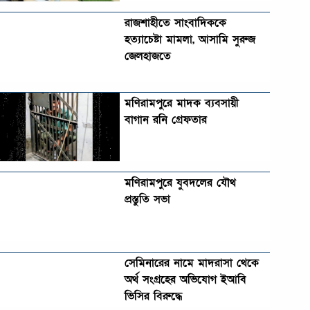
রাজশাহীতে সাংবাদিককে
হত্যাচেষ্টা মামলা, আসামি সুরুজ
জেলহাজতে
মণিরামপুরে মাদক ব্যবসায়ী
বাগান রনি গ্রেফতার
মণিরামপুরে যুবদলের যৌথ
প্রস্তুতি সভা
সেমিনারের নামে মাদরাসা থেকে
অর্থ সংগ্রহের অভিযোগ ইআবি
ভিসির বিরুদ্ধে