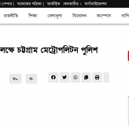
ই-পেপার
|
আজকের পত্রিকা |
আর্কাইভ
কনভার্টার
।
অর্গানাইজেশন
|
রাজনীতি
শিক্ষা
খেলাধূলা
বিনোদন
ক্যাম্পাস
বাণি
ষে চট্টগ্রাম মেট্রোপলিটন পুলিশ
ক+
ক-