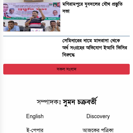
মণিরামপুরে যুবদলের যৌথ প্রস্তুতি
সভা
সেমিনারের নামে মাদরাসা থেকে
অর্থ সংগ্রহের অভিযোগ ইআবি ভিসির
বিরুদ্ধে
সকল সংবাদ
সম্পাদকঃ
সুমন চক্রবর্তী
English
Discovery
ই-পেপার
আজকের পত্রিকা