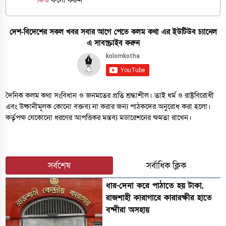
ফিড
ফলো করুন
দেশ-বিদেশের সকল খবর সবার আগে পেতে কলম কথা এর ইউটিউব চ্যানেল
এ সাবস্ক্রাইব করুন
দৈনিক কলম কথা সংবিধান ও জনমতের প্রতি শ্রদ্ধাশীল। তাই ধর্ম ও রাষ্ট্রবিরোধী
এবং উষ্কানীমূলক কোনো বক্তব্য না করার জন্য পাঠকদের অনুরোধ করা হলো।
কর্তৃপক্ষ যেকোনো ধরণের আপত্তিকর মন্তব্য মডারেশনের ক্ষমতা রাখেন।
সর্বশেষ
সর্বাধিক ক্লিক
ধার-দেনা করে পাঠাতে হয় টাকা,
রাজশাহী কারাগারে কারারক্ষীর হাতে
বন্দীরা অসহায়