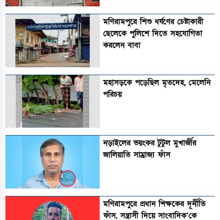
মণিরামপুরে শিশু ধর্ষণের চেষ্টাকারী
ছেলেকে পুলিশে দিতে সহযোগিতা
করলেন বাবা
মহাসড়কে পড়েছিল মৃতদেহ, মেলেনি
পরিচয়
নড়াইলের ভয়ংকর টুটুল মুখার্জীর
জালিয়াতি সাম্রাজ্য ফাঁস
মণিরামপুরে প্রধান শিক্ষকের দূর্নীতি
ফাঁস, সন্ত্রাসী দিয়ে সাংবাদিক’কে