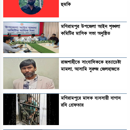
হুমকি
মণিরামপুর উপজেলা আইন শৃঙ্খলা
কমিটির মাসিক সভা অনুষ্ঠিত‎‎
রাজশাহীতে সাংবাদিককে হত্যাচেষ্টা
মামলা, আসামি সুরুজ জেলহাজতে
মণিরামপুরে মাদক ব্যবসায়ী বাগান
রনি গ্রেফতার