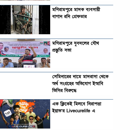
মণিরামপুরে মাদক ব্যবসায়ী
বাগান রনি গ্রেফতার
মণিরামপুরে যুবদলের যৌথ
প্রস্তুতি সভা
সেমিনারের নামে মাদরাসা থেকে
অর্থ সংগ্রহের অভিযোগ ইআবি
ভিসির বিরুদ্ধে
এক ক্লিকেই মিলবে নিরাপত্তা
ইয়াভ’র Livecurelife এ