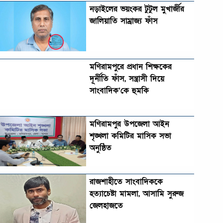
নড়াইলের ভয়ংকর টুটুল মুখার্জীর
জালিয়াতি সাম্রাজ্য ফাঁস
মণিরামপুরে প্রধান শিক্ষকের
দূর্নীতি ফাঁস, সন্ত্রাসী দিয়ে
সাংবাদিক’কে হুমকি
মণিরামপুর উপজেলা আইন
শৃঙ্খলা কমিটির মাসিক সভা
অনুষ্ঠিত‎‎
রাজশাহীতে সাংবাদিককে
হত্যাচেষ্টা মামলা, আসামি সুরুজ
জেলহাজতে