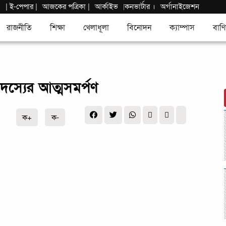
|
ই-পেপার
|
আজকের পত্রিকা |
আর্কাইভ
কনভার্টার
।
অর্গানাইজেশন
|
রাজনীতি
শিক্ষা
খেলাধূলা
বিনোদন
ক্যাম্পাস
বাণি
সদস্যের আত্মসমর্পণ
ক+
ক-