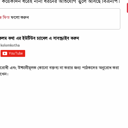
েল কয়েকদিন ধরেই নানা ধরনের অভিযোগ তুলে আসছে বিএনপি।
উজ ফিড
ফলো করুন
ম কথা এর ইউটিউব চ্যানেল এ সাবস্ক্রাইব করুন
ট্রবিরোধী এবং উষ্কানীমূলক কোনো বক্তব্য না করার জন্য পাঠকদের অনুরোধ করা
াখেন।