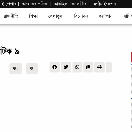
|
ই-পেপার
|
আজকের পত্রিকা |
আর্কাইভ
কনভার্টার
।
অর্গানাইজেশন
|
রাজনীতি
শিক্ষা
খেলাধূলা
বিনোদন
ক্যাম্পাস
বাণি
আটক ৯
ক+
ক-