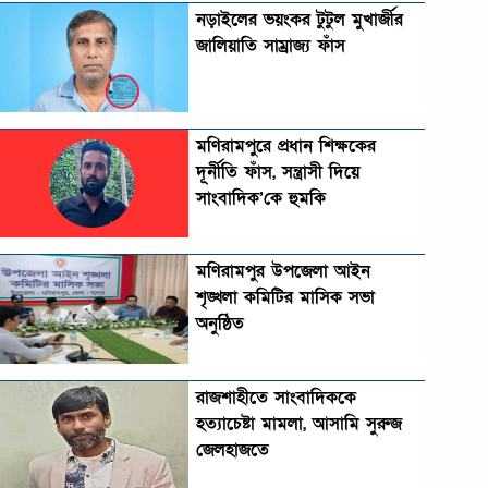
নড়াইলের ভয়ংকর টুটুল মুখার্জীর
জালিয়াতি সাম্রাজ্য ফাঁস
মণিরামপুরে প্রধান শিক্ষকের
দূর্নীতি ফাঁস, সন্ত্রাসী দিয়ে
সাংবাদিক’কে হুমকি
মণিরামপুর উপজেলা আইন
শৃঙ্খলা কমিটির মাসিক সভা
অনুষ্ঠিত‎‎
রাজশাহীতে সাংবাদিককে
হত্যাচেষ্টা মামলা, আসামি সুরুজ
জেলহাজতে