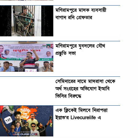
মণিরামপুরে মাদক ব্যবসায়ী
বাগান রনি গ্রেফতার
মণিরামপুরে যুবদলের যৌথ
প্রস্তুতি সভা
সেমিনারের নামে মাদরাসা থেকে
অর্থ সংগ্রহের অভিযোগ ইআবি
ভিসির বিরুদ্ধে
এক ক্লিকেই মিলবে নিরাপত্তা
ইয়াভ’র Livecurelife এ