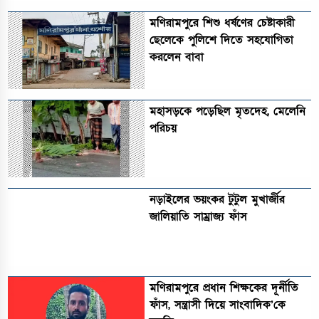
মণিরামপুরে শিশু ধর্ষণের চেষ্টাকারী
ছেলেকে পুলিশে দিতে সহযোগিতা
করলেন বাবা
মহাসড়কে পড়েছিল মৃতদেহ, মেলেনি
পরিচয়
নড়াইলের ভয়ংকর টুটুল মুখার্জীর
জালিয়াতি সাম্রাজ্য ফাঁস
মণিরামপুরে প্রধান শিক্ষকের দূর্নীতি
ফাঁস, সন্ত্রাসী দিয়ে সাংবাদিক’কে