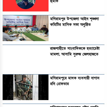
হুমকি
মণিরামপুর উপজেলা আইন শৃঙ্খলা
কমিটির মাসিক সভা অনুষ্ঠিত‎‎
রাজশাহীতে সাংবাদিককে হত্যাচেষ্টা
মামলা, আসামি সুরুজ জেলহাজতে
মণিরামপুরে মাদক ব্যবসায়ী বাগান
রনি গ্রেফতার