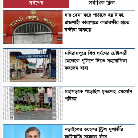
সর্বশেষ
সর্বাধিক ক্লিক
ধার-দেনা করে পাঠাতে হয় টাকা,
রাজশাহী কারাগারে কারারক্ষীর হাতে
বন্দীরা অসহায়
মণিরামপুরে শিশু ধর্ষণের চেষ্টাকারী
ছেলেকে পুলিশে দিতে সহযোগিতা
করলেন বাবা
মহাসড়কে পড়েছিল মৃতদেহ, মেলেনি
পরিচয়
নড়াইলের ভয়ংকর টুটুল মুখার্জীর
জালিয়াতি সাম্রাজ্য ফাঁস