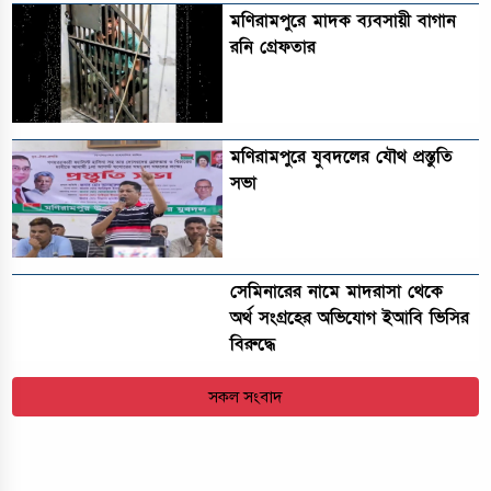
মণিরামপুরে মাদক ব্যবসায়ী বাগান
রনি গ্রেফতার
মণিরামপুরে যুবদলের যৌথ প্রস্তুতি
সভা
সেমিনারের নামে মাদরাসা থেকে
অর্থ সংগ্রহের অভিযোগ ইআবি ভিসির
বিরুদ্ধে
সকল সংবাদ