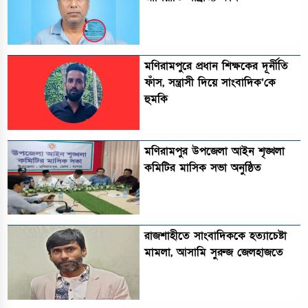
মণিরামপুরে প্রধান শিক্ষকের দূর্নীতি
ফাঁস, সন্ত্রাসী দিয়ে সাংবাদিক’কে
হুমকি
মণিরামপুর উপজেলা আইন শৃঙ্খলা
কমিটির মাসিক সভা অনুষ্ঠিত‎‎
রাজশাহীতে সাংবাদিককে হত্যাচেষ্টা
মামলা, আসামি সুরুজ জেলহাজতে