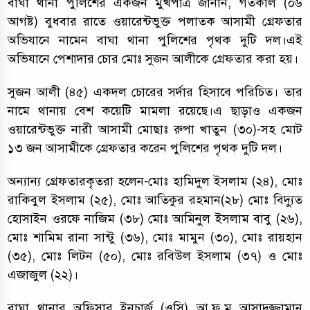
বাঘা থানা পুলিশের একজন মুখপাত্র জানান, গতকাল (০৬
আগষ্ট) বুধবার রাতে ওয়ারেন্টভুক্ত পলাতক আসামী গ্রেফতার
অভিযানে নামেন বাঘা থানা পুলিশের পৃথক দুটি দল।এই
অভিযানে পেশাদার চোর মোঃ সুজন আলীকে গ্রেফতার করা হয়।
সুজন আলী (৪৫) একদল চোরের সর্দার হিসাবে পরিচিত। তার
নামে থানায় বেশ কয়েটি মামলা রয়েছে।এ ছাড়াও একজন
ওয়ারেন্টভুক্ত নারী আসামী মোছাঃ রুপা খাতুন (৩০)-সহ মোট
১৩ জন আসামীকে গ্রেফতার করেন পুলিশের পৃথক দুটি দল।
অন্যান্য গ্রেফতারকৃতরা হলেন-মোঃ হামিদুল ইসলাম (২৪), মোঃ
রাকিবুল ইসলাম (২৫), মোঃ আতিকুর রহমান(২৮) মোঃ বিদ্যুত
হোসাইন ওরফে নাজিম (৩৮) মোঃ আমিনুল ইসলাম বাবু (২৬),
মোঃ শামিম রানা সান্টু (৩৬), মোঃ মামুন (৩০), মোঃ রায়হান
(৩৫), মোঃ লিটন (৫০), মোঃ রবিউল ইসলাম (৩৭) ও মোঃ
এজাজুল (২২)।
বাঘা থানার অফিসার ইনচার্জ (ওসি) আ.ফ.ম আসাদুজ্জামান