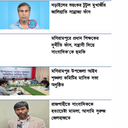
নড়াইলের ভয়ংকর টুটুল মুখার্জীর
জালিয়াতি সাম্রাজ্য ফাঁস
মণিরামপুরে প্রধান শিক্ষকের
দূর্নীতি ফাঁস, সন্ত্রাসী দিয়ে
সাংবাদিক’কে হুমকি
মণিরামপুর উপজেলা আইন
শৃঙ্খলা কমিটির মাসিক সভা
অনুষ্ঠিত‎‎
রাজশাহীতে সাংবাদিককে
হত্যাচেষ্টা মামলা, আসামি সুরুজ
জেলহাজতে