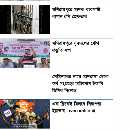
মণিরামপুরে মাদক ব্যবসায়ী
বাগান রনি গ্রেফতার
মণিরামপুরে যুবদলের যৌথ
প্রস্তুতি সভা
সেমিনারের নামে মাদরাসা থেকে
অর্থ সংগ্রহের অভিযোগ ইআবি
ভিসির বিরুদ্ধে
এক ক্লিকেই মিলবে নিরাপত্তা
ইয়াভ’র Livecurelife এ