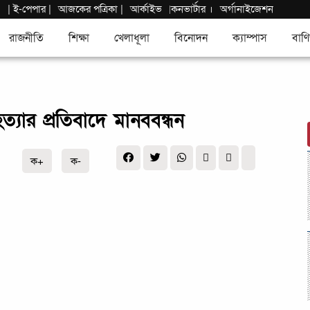
|
ই-পেপার
|
আজকের পত্রিকা |
আর্কাইভ
কনভার্টার
।
অর্গানাইজেশন
|
রাজনীতি
শিক্ষা
খেলাধূলা
বিনোদন
ক্যাম্পাস
বাণি
্যার প্রতিবাদে মানববন্ধন
ক+
ক-