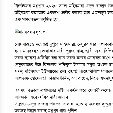
টাঙ্গাইলের মধুপুরে ২০২০ সালে মহিষমারা নেদুর বাজার উচ
মহিষমারা কলেজের একাদশ শ্রেনীর কলেজ ছাত্র এমদাদুল হকে
এক মানববন্ধন অনুষ্ঠিত হয়।
সোমবার(১৬ নভেম্বর) দুপুরে মহিষমারা, নেদুরবাজার এলাকাবা
হয়। মানবব্ন্ধনে এলাকার নারী, পুরুষ, ছাত্র, ছাত্রী, এবং বিভ
সকল ব্যাবসা প্রতিষ্ঠান বন্ধ করে সকল স্তরের লোকজন অংশ গ্
নেদুরবাজার উচ্চ বিদ্যালয়, শফিকুল ইসলাম সবুজ অধ্যক্ষ চ
সপন, মহিষমারা ইউনিয়নের ৪নং ওয়ার্ড আওয়ামীলীগ সাধা
আলতাফ হোসেন,ডা: নিজাম উদ্দিন, আ: বাছেদ, নিহত এমদাদুল
এসময় বক্তারা প্রশাসনের দৃষ্টি আকর্ষন করে মেধাবী কলেজ
আওতায় এনে ফাসির দাবী জানান।
উল্লেখ্য নেদুর বাজার পাটপচা এলাকা হতে ২ নভেম্বর দুপু
মরদেহ উদ্ধার করছে মধুপুর থানা পুলিশ।