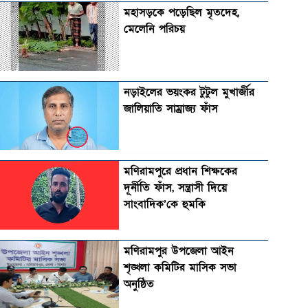
মহাসড়কে পড়েছিল মৃতদেহ,
মেলেনি পরিচয়
নড়াইলের ভয়ংকর টুটুল মুখার্জীর
জালিয়াতি সাম্রাজ্য ফাঁস
মণিরামপুরে প্রধান শিক্ষকের
দূর্নীতি ফাঁস, সন্ত্রাসী দিয়ে
সাংবাদিক’কে হুমকি
মণিরামপুর উপজেলা আইন
শৃঙ্খলা কমিটির মাসিক সভা
অনুষ্ঠিত‎‎