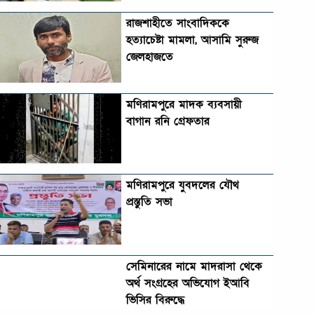
রাজশাহীতে সাংবাদিককে
হত্যাচেষ্টা মামলা, আসামি সুরুজ
জেলহাজতে
মণিরামপুরে মাদক ব্যবসায়ী
বাগান রনি গ্রেফতার
মণিরামপুরে যুবদলের যৌথ
প্রস্তুতি সভা
সেমিনারের নামে মাদরাসা থেকে
অর্থ সংগ্রহের অভিযোগ ইআবি
ভিসির বিরুদ্ধে