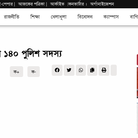
ই-পেপার
|
আজকের পত্রিকা |
আর্কাইভ
কনভার্টার
।
অর্গানাইজেশন
|
রাজনীতি
শিক্ষা
খেলাধূলা
বিনোদন
ক্যাম্পাস
বাণি
ন ১৪০ পুলিশ সদস্য
ক+
ক-