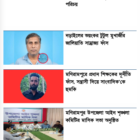
পরিচয়
নড়াইলের ভয়ংকর টুটুল মুখার্জীর
জালিয়াতি সাম্রাজ্য ফাঁস
মণিরামপুরে প্রধান শিক্ষকের দূর্নীতি
ফাঁস, সন্ত্রাসী দিয়ে সাংবাদিক’কে
হুমকি
মণিরামপুর উপজেলা আইন শৃঙ্খলা
কমিটির মাসিক সভা অনুষ্ঠিত‎‎