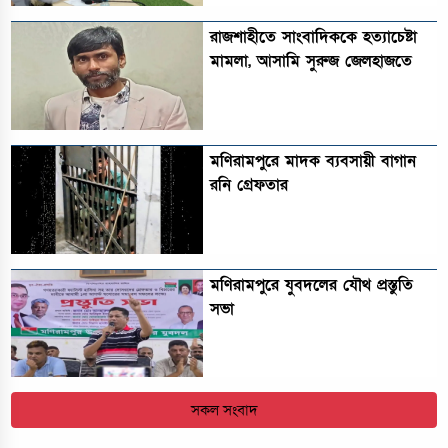
রাজশাহীতে সাংবাদিককে হত্যাচেষ্টা
মামলা, আসামি সুরুজ জেলহাজতে
মণিরামপুরে মাদক ব্যবসায়ী বাগান
রনি গ্রেফতার
মণিরামপুরে যুবদলের যৌথ প্রস্তুতি
সভা
সকল সংবাদ