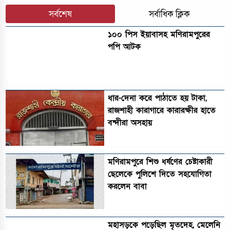
সর্বশেষ
সর্বাধিক ক্লিক
১০০ পিস ইয়াবাসহ মণিরামপুরের
পপি আটক
ধার-দেনা করে পাঠাতে হয় টাকা,
রাজশাহী কারাগারে কারারক্ষীর হাতে
বন্দীরা অসহায়
মণিরামপুরে শিশু ধর্ষণের চেষ্টাকারী
ছেলেকে পুলিশে দিতে সহযোগিতা
করলেন বাবা
মহাসড়কে পড়েছিল মৃতদেহ, মেলেনি