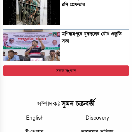
রনি গ্রেফতার
মণিরামপুরে যুবদলের যৌথ প্রস্তুতি
সভা
সকল সংবাদ
সুমন চক্রবর্তী
সম্পাদকঃ
English
Discovery
ই-পেপার
আজকের পত্রিকা