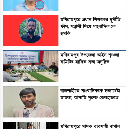
মণিরামপুরে প্রধান শিক্ষকের দূর্নীতি
ফাঁস, সন্ত্রাসী দিয়ে সাংবাদিক’কে
হুমকি
মণিরামপুর উপজেলা আইন শৃঙ্খলা
কমিটির মাসিক সভা অনুষ্ঠিত‎‎
রাজশাহীতে সাংবাদিককে হত্যাচেষ্টা
মামলা, আসামি সুরুজ জেলহাজতে
মণিরামপুরে মাদক ব্যবসায়ী বাগান