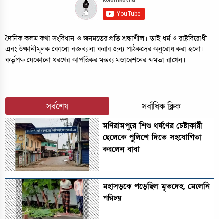
দৈনিক কলম কথা সংবিধান ও জনমতের প্রতি শ্রদ্ধাশীল। তাই ধর্ম ও রাষ্ট্রবিরোধী
এবং উষ্কানীমূলক কোনো বক্তব্য না করার জন্য পাঠকদের অনুরোধ করা হলো।
কর্তৃপক্ষ যেকোনো ধরণের আপত্তিকর মন্তব্য মডারেশনের ক্ষমতা রাখেন।
সর্বশেষ
সর্বাধিক ক্লিক
মণিরামপুরে শিশু ধর্ষণের চেষ্টাকারী
ছেলেকে পুলিশে দিতে সহযোগিতা
করলেন বাবা
মহাসড়কে পড়েছিল মৃতদেহ, মেলেনি
পরিচয়