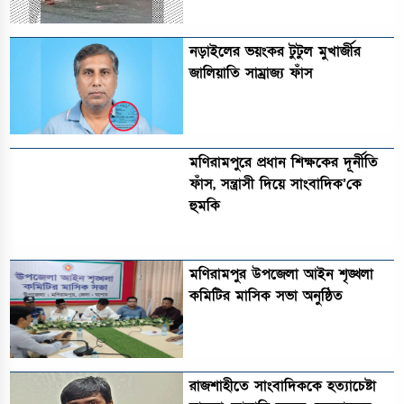
নড়াইলের ভয়ংকর টুটুল মুখার্জীর
জালিয়াতি সাম্রাজ্য ফাঁস
মণিরামপুরে প্রধান শিক্ষকের দূর্নীতি
ফাঁস, সন্ত্রাসী দিয়ে সাংবাদিক’কে
হুমকি
মণিরামপুর উপজেলা আইন শৃঙ্খলা
কমিটির মাসিক সভা অনুষ্ঠিত‎‎
রাজশাহীতে সাংবাদিককে হত্যাচেষ্টা