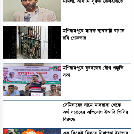
মামলা, আসামি সুরুজ জেলহাজতে
মণিরামপুরে মাদক ব্যবসায়ী বাগান
রনি গ্রেফতার
মণিরামপুরে যুবদলের যৌথ প্রস্তুতি
সভা
সেমিনারের নামে মাদরাসা থেকে
অর্থ সংগ্রহের অভিযোগ ইআবি ভিসির
বিরুদ্ধে
এক ক্লিকেই মিলবে নিরাপত্তা ইয়াভ’র