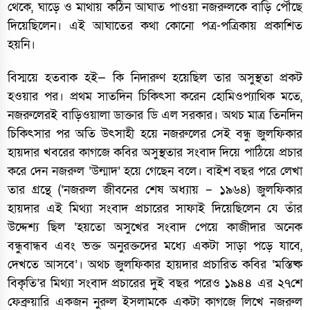
থেকে, ঘাড়ে ও মাথায় কঠিন আঘাত পাওয়া নজরুলকে বাড়ি পৌঁছে
দিয়েছিলেন। এই আঘাতের কথা কোনো পত্র-পত্রিকায় প্রকাশিত
হয়নি।
বিস্ময়ে হতবাক হই— কি নিদারুণ হয়েছিল তার অসুস্থতা প্রকট
হওয়ার পর। প্রথম সাতদিন চিকিৎসা করেন হোমিওপ্যাথিক মতে,
নজরুলেরই বাড়িওয়ালা ডাক্তার ডি এল সরকার। অথচ মাত্র তিনদিন
চিকিৎসার পর অতি উৎসাহী হয়ে নজরুলের সেই বন্ধু জুলফিকার
হায়দার খবরের কাগজে কবির অসুস্থতার সংবাদ দিয়ে পাঠিয়ে প্রচার
করে দেন নজরুল ‘উন্মাদ’ হয়ে গেছেন বলে। বাইশ বছর পরে লেখা
তার গ্রন্থে (‘নজরুল জীবনের শেষ অধ্যায় – ১৯৬৪) জুলফিকার
হায়দার এই মিথ্যা সংবাদ প্রচারের সাফাই দিয়েছিলেন যে তাঁর
উদ্দেশ্য ছিল ‘হয়তো অসুখের সংবাদ পেয়ে কাজীদার অনেক
বন্ধুবান্ধব এবং ভক্ত অনুরক্তদের মধ্যে একটা সাড়া পড়ে যাবে,
দেখতে আসবে’। অথচ জুলফিকার হায়দার প্রচারিত কবির ‘মস্তিষ্ক
বিকৃতি’র মিথ্যা সংবাদ প্রচারের দুই বছর পরেও ১৯৪৪ এর ২৭শে
ফেব্রুয়ারি একজন নুরুল ইসলামকে একটা কাগজে লিখে নজরুল