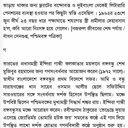
ভাড়ায় থাকার জন্য ফ্ল্যাটের বন্দোবস্ত ও দুইবাংলা থেকেই লিটারারি
পেনশনের ব্যবস্থা হওয়ার পর কিছুটা স্বস্তি এসেছিল । ১৯৬২র ২৩শে
জুন দীর্ঘ ২৩ বছর ধরে পক্ষাঘাতে শয্যাগত স্ত্রী প্রমীলার দেহাবসান
হ’ল, কবি আরো নিঃসঙ্গ হয়ে গেলেন। [নজরুল জীবনের শেষ পর্যায় /
বাঁধন সেনগুপ্ত, পশ্চিমবঙ্গ পত্রিকা]
গ
ভারতের প্রধানমন্ত্রী ইন্দিরা গান্ধী কলকাতার ময়দানে বঙ্গবন্ধু শেখ
মুজিবুর রহমানের জন্য গণসংবর্ধনার আয়োজন করেন (১৯৭২ সালে)।
স্বাধীন বাংলাদেশে বঙ্গবন্ধুর প্রথম বিদেশে সফর। আমি ও বন্ধু
নারায়ণঞ্জের খান সাহেব ওসমান আলীর ছেলে সফিউদ্দিন
সারওয়ারের সঙ্গে সংবর্ধনায় দর্শক হিসেবে উপস্থিত ছিলাম। মঞ্চে
উপবিষ্ট ছিলেন পশ্চিমবঙ্গের মুখ্যমন্ত্রী সিদ্ধার্থ শঙ্কর রায়। ইন্দিরা গান্ধী
বঙ্গবন্ধুসহ মঞ্চে আরোহণ করেন। রবীন্দ্রনাথ ঠাকুরের ‘ভেঙেছে দুয়ার
এসেছে জ্যোতির্ময় তোমারি হউক জয়’ সমবেত কণ্ঠে এই গান দিয়ে
উপস্থিত লাখো দর্শক শ্রোতার গগনবিদারী কণ্ঠে অনুষ্ঠান শুরু হয়।