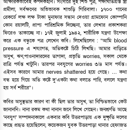
আক্ষরিকভাবেই কপর্দকহীন। সংসারে দুই শিশু পুত্র, পক্ষাঘাতগ্রস্ত স্ত্রী
প্রমীলা, সর্বক্ষণের অভিভাবক শাশুড়ি গিরিবালা। ১৭০০ গানের
রেকর্ডে লক্ষ লক্ষ টাকা মুনাফার সন্ধান দেওয়া গ্রামফোন কোম্পানি
কোন রয়ালটি, প্রাপ্য পারিশ্রমিক দিচ্ছেনা, তার লেখার প্রকাশকরা
ফিরেও তাকাচ্ছে না। ১৭ই জুলাই ১৯৪২, শারীরিক যন্ত্রণা উপেক্ষা
করে এক বন্ধুকে পত্র লেখেন কবি। লিখেছিলেন : “আমি blood
pressure এ শয্যাগত, অতিকষ্টে চিঠি লিখছি। আমার বাড়িতে
অসুখ, ঋণ,পাওনাদারদের তাগাদা, প্রভৃতি worries, সকাল থেকে
রাত্রি পর্যন্ত খাটুনি। তারপর নবযুগের worries ৩/৪ মাস পর্যন্ত।
এইসব কারণে আমার nerves shattered হয়ে গেছে। … কথা
বন্ধ হয়ে গিয়ে অতি কষ্টে দু’একটা কথা বলতে পারি, বললে যন্ত্রণা
হয় সর্ব শরীরে”।
কবির অসুস্থতার কারণ বা কী ছিল তার অসুখ, তা নিশ্চিতভাবে কেউ
জানাননি। নানা রকম কথা নানান জনে লিখে গেছেন। জনশ্রুতি আছে
‘নবযুগ’ সম্পাদনাকালে একবার কবি উত্তরপাড়ায় এক দুষ্কৃতি দলের
কাছে প্রহৃত হয়েছিলেন, কয়েকজন যুবক উত্তরপাড়া থানার হেফাজত