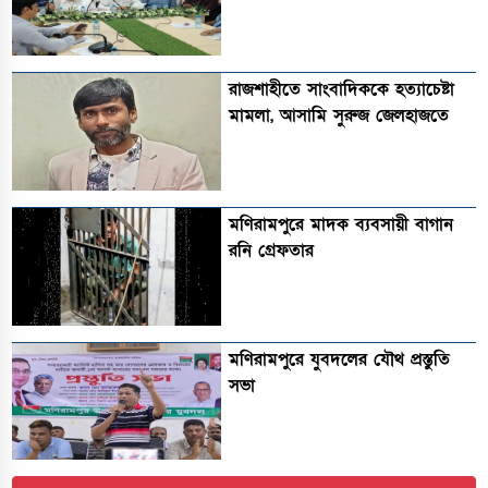
রাজশাহীতে সাংবাদিককে হত্যাচেষ্টা
মামলা, আসামি সুরুজ জেলহাজতে
মণিরামপুরে মাদক ব্যবসায়ী বাগান
রনি গ্রেফতার
মণিরামপুরে যুবদলের যৌথ প্রস্তুতি
সভা