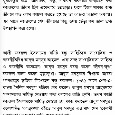
ধূমকেতুর মতো আবির্ভাব, কিন্তু, সাধারণ পরিবারে জন্মগ্রহণ করা
নজরুলের জীবন ছিল একেবারে ছন্নছাড়া। ফলে টিকে থাকার জন্য
জীবনে কত রকম কায়দা করতে হয়েছে তা আজও অজানা অধ্যায়।
এর মাঝে নজরুলের শেষ জীবনের কিছু হৃদয় ছেঁড়া কম জানা তথ্য
উপস্থাপন করা হলো।
কাজী নজরুল ইসলামের ঘনিষ্ঠ বন্ধু সাহিত্যিক সাংবাদিক ও
রাজনীতিবিধ আবুল মনসুর আহমদ। এক সঙ্গে সাংবাদিকতা, সাহিত্য
ও রাজনীতি করেছেন। আবুল মনসুর রচনা করেন জীবন-ক্ষুধা,
নজরুল রচনা করেন মৃত্যুক্ষুধা। আবুল মনসুরের বিখ্যাত আয়না
গল্পগ্রন্থের ভূমিকা লিখেছেন বন্ধু নজরুল। ১৯৪১ সালে শের-এ-
বাংলা দৈনিক নবযুগ পত্রিকা বের করেন। আবুল মনসুর আহমদকে
সম্পাদকের দায়িত্ব নেওয়ায় কথা বললেও রাজি হননি। তখন কাজী
নজরুল ইসলামকে দায়িত্ব দেওয়া হয়, কাজ করতেন আবুল মনসুর।
বহুলপঠিত ‘আত্মকথা’ বইতে আবুল মনসুর এর নাম দেন ‘বেনামী