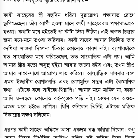
সম্পাদক’। নবযুগের স্মৃতি থেকে জানা যায়—
কাযী সাহেবের স্ত্রী বহুদিন ধরিয়া দুরারোগ্য পক্ষাঘাত রোগে
ভুগিতেছেন। তাঁর রোগী হওয়া মানে কাযী সাহেবেরও পক্ষাঘাতগ্রস্ত
হওয়া। কথাটা মনে হইতেই গা কাঁটা দিয়া উঠিল। এই অশুভ চিন্তার
জন্য মনে-মনে তওবা করিলাম। কাযী সাহেব আমার বিচলিত ভাব
দেখিয়া সান্তনা দিলেন: ‘চিন্তার কোনোও কারণ নাই। ব্যাপারটাকে
যত সাংঘাতিক মনে করিতেছেন, তত সাংঘাতিক এটা নয়। আমি
আমার স্ত্রীর মতো অসুস্থ হইয়া আবার ভালো হইব এবং তখন স্ত্রীও
আমার সাথে-সাথে আরোগ্য লাভ করিবে। আধ্যাত্মিক সাধনার বলে
এমন ইচ্ছাধীন রোগাক্রান্তি এবং রোগমুক্তি সম্ভব এটা বৈজ্ঞানিক
কথা। এটাকে বলে সাইকো-থিরাপি।’ আমার মনে মানিল না, কারণ
আমি ও-সম্বন্ধে কোনোও বই-পুস্তক পড়ি নাই। কেমন যেন অশুভ-
অশুভ মনে হইতে লাগিল। যিনি শুনিলেন তিনিই এটাকে মস্তিষ্ক
বিকারের লক্ষণ বলিলেন।
এরপর কাযী সাহেব অফিসে আসা একদম বন্ধ করিয়া দিলেন। শুধু