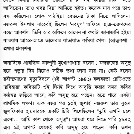
বেতন নিবার নির্ধারিত তারিখে রশিদ সই করিয়া টাকা নিতে
আসিতেন। তাও খবর দিয়া আনিতে হইত। কয়েক মাস পরে তাও
বন্ধ করিলেন। লোক পাঠাইয়া বেতনের টাকা নিতে লাগিলেন।
নজরুল ইসলাম সাহেবই ছিলেন ‘নবযুগ’ অফিসে ছাত্র-তরুণদের
বড়ো আকর্ষণ। তিনি আর অফিসে আসেন না কথাটা জানাজানি হইয়া
যাওয়ায় আস্তে-আস্তে তাদেরও যাতায়াত কমিয়া গেল। (আত্মকথা :
প্রথমা প্রকাশন)
অন্যদিকে প্রাবন্ধিক ফাল্গুনী মুখোপাধ্যায় বলেন : নজরুলের অসুস্থ
হয়ে পড়ার দিন নিয়েও সঠিক তথ্য জানা যায় না। কেউ বলেন
রবীন্দ্রনাথের মৃত্যুদিবসে (৭ই আগস্ট ১৯৪১) কলকাতা রেডিওতে
‘রবিহারা’ কবিতাটি ওই দিনই লিখে আবৃত্তি করার সময় কবির
কণ্ঠস্বর জড়িয়ে আসে, কবি অসুস্থ হয়ে পড়েন। হতে পারে একটা
প্রাথমিক লক্ষণ। এক বছর পর ১০ই জুলাই নজরুল তার সুহৃদ
জুলফিকার হায়দারকে একটি চিঠি লিখেছিলেন “তুমি এখনি চলে
এসো… আমি কাল থেকে অসুস্থ”। আমরা ধরে নিতে পারি ১৯৪২
এর ৯ই অগস্ট থেকেই কবি অসুস্থ হয়ে পড়েন। কবি তখন