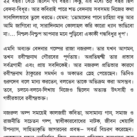
২২ বছর। বেঁচে ছিলেন ৭৭ বছর। কিন্তু, এর মধ্যে ৩৫ বছর ছিল
বেদনা-বিধূর। আর কবিরাই পারে শত বেদনায় সবসময় নিজের কথা
সাবলিলভাবে তুলে ধরতে। যেমন: ‘তোমাদের পানে চাহিয়া বন্ধু আর
আমি জাগিবো না, সারাদিনমান কোলাহল করি কারো ধ্যান ভাঙিবো
না।… নিশ্চল-নিশ্চুপ আপনার মনে পুড়িবো একাকী গন্ধবিধুর ধূপ’।
এমনি অব্যক্ত বেদনার গল্পের রাজা নজরুল। তার যখন আগমন,
তখন রবীন্দ্রনাথ গৌরবের পূর্ণতায়। অপ্রতিদ্বন্দ্বী তার প্রভাব
সর্বত্রগামী এবং প্রায় সবদিকেই। আর নজরুল প্রতিভার কারণে
রবীন্দ্রনাথ ঠাকুরের সমর্থন ও অকাতর স্নেহ পেয়েছেন। তিনিও
গুরুদেব বলে মান্য করতেন, বলতেন তাকে অতিক্রম করা অসম্ভব।
তবে, চলনে-বলনে-লিখায় নিজেও ছিলেন অত্যন্ত উৎসাহী ও
গভীরভাবে রবীন্দ্রভক্ত।
নজরুল অল্প সময়েই কালজয়ী কবিতা, অসামান্য গান, সমাজ ও
রাজনীতি সচেতন গল্প, স্বাধীকারবোধের নাটক, জীবন খেয়ালি
উপন্যাস, সাহিত্যকৃতি জাগরনের প্রবন্ধ— সবর্ত্র বিচরণ করেছেন।