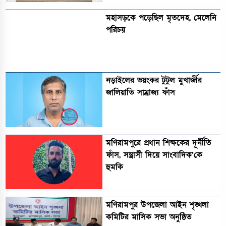
মহাসড়কে পড়েছিল মৃতদেহ, মেলেনি
পরিচয়
নড়াইলের ভয়ংকর টুটুল মুখার্জীর
জালিয়াতি সাম্রাজ্য ফাঁস
মণিরামপুরে প্রধান শিক্ষকের দূর্নীতি
ফাঁস, সন্ত্রাসী দিয়ে সাংবাদিক’কে
হুমকি
মণিরামপুর উপজেলা আইন শৃঙ্খলা
কমিটির মাসিক সভা অনুষ্ঠিত‎‎