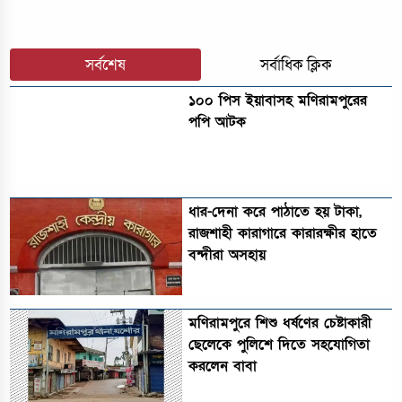
সর্বশেষ
সর্বাধিক ক্লিক
১০০ পিস ইয়াবাসহ মণিরামপুরের
পপি আটক
ধার-দেনা করে পাঠাতে হয় টাকা,
রাজশাহী কারাগারে কারারক্ষীর হাতে
বন্দীরা অসহায়
মণিরামপুরে শিশু ধর্ষণের চেষ্টাকারী
ছেলেকে পুলিশে দিতে সহযোগিতা
করলেন বাবা