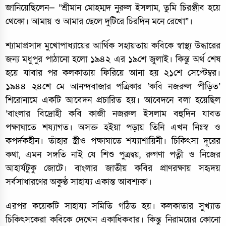
জানিয়েছিলেন— “শ্রীমান মোহম্মদ নুরুল ইসলাম, তুমি চিরঞ্জীব হয়ে
থেকো। আমায় ও আমার ছেলে দুটিরে চিরদিন মনে রেখো”।
শ্যামাপ্রসাদ মুখোপাধ্যায়ের আর্থিক সহায়তায় কবিকে স্বাস্থ্য উদ্ধারের
জন্য মধুপুর পাঠানো হলো ১৯৪২ এর ১৯শে জুলাই। কিন্তু অর্থ শেষ
হয়ে যাবার পর কলকাতায় ফিরিয়ে আনা হয় ২১শে সেপ্টেম্বর।
১৯৪৪ ২৪শে মে আনন্দবাজার পত্রিকার ‘কবি নজরুল পীড়িত’
শিরোনামে একটি আবেদন প্রচারিত হয়। আবেদনে বলা হয়েছিল
‘বাংলার বিদ্রোহী কবি কাজী নজরুল ইসলাম বহুদিন যাবত
পক্ষাঘাতে শয্যাগত। অসক্ত হইয়া পড়ায় তিনি এখন নিঃস্ব ও
কপর্দকহীন। তাঁহার স্ত্রীও পক্ষাঘাতে শয্যাশায়িনী। চিকিৎসা দূরের
কথা, এমন সঙ্গতি নাই যে শিশু পুত্রদ্বয়, রুগণা পত্নী ও নিজের
আহার্যটুকু জোটে। বাংলার জাতীয় কবির প্রাণরক্ষায় সহৃদয়
সর্বসাধারণের অকুণ্ঠ সাহায্য একান্ত আবশ্যক’।
এরপর কয়েকটি সাহায্য সমিতি গঠিত হয়। কলকাতার সুখ্যাত
চিকিৎসকেরা কবিকে দেখেন একাধিকবার। কিন্তু নিরাময়ের কোনো