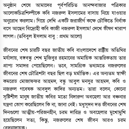
অনুষ্ঠান শেষে আমাদের পূর্বপরিচিত আনন্দবাজার পত্রিকার
আলোকচিত্রশিল্পীকে কবি নজরুল ইসলামের বাসায় নিয়ে যাওয়ার
অনুরোধ করলাম। গিয়ে দেখি একটি জরাজীর্ণ কক্ষে চৌকিতে নির্বাক
বসে আছেন বিদ্রোহী কবি কাজী নজরুল ইসলাম! দেখে ভীষণ খারাপ
লাগল। (তবিবুল ইসলাম বাবু : প্রথম আলো)
জীবনের শেষ চারটি বছর জাতীয় কবি বাংলাদেশে রাষ্ট্রীয় অতিথির
মর্যাদায়, বঙ্গবন্ধু শেখ মুজিবুর রহমানের অমায়িক আন্তরিকতায় তার
প্রাপ্য সমাদর পেয়েছিলেন। তবে, সামগ্রিক তথ্যমতে নজরুলের
জীবনের শেষ চৌত্রিশটা বছর ছিল বড় মর্মান্তিক। এর অন্যতম স্বাক্ষী
কমরেড মোজাফফর আহমদ, বন্ধু আবুল মনসুর আহমদ, কবি ও
নজরুল গবেষক আবদুল কাদির অন্যতম। তারা বলেন, কোনো
সৃষ্টিশীল মানুষ জাতীয় কবির মতো নিদারুণ অবহেলা আর বঞ্চনার
যন্ত্রণা ভোগ করেছিলেন কি না, জানা নেই। মধুসূদন দত্ত জীবনের শেষ
দিনগুলো আত্মীয়-পরিজনহীন, চরম দারিদ্র ও অবহেলার মুখোমুখি
হয়েছিলেন সত্য, কিন্তু, নজরুলের শেষ জীবন আরও চরম
বেদনাদায়ক।