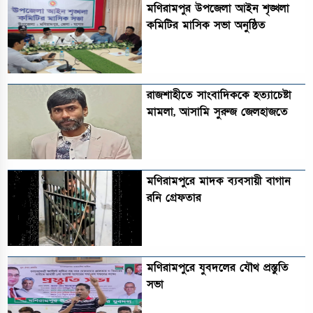
মণিরামপুর উপজেলা আইন শৃঙ্খলা
কমিটির মাসিক সভা অনুষ্ঠিত‎‎
রাজশাহীতে সাংবাদিককে হত্যাচেষ্টা
মামলা, আসামি সুরুজ জেলহাজতে
মণিরামপুরে মাদক ব্যবসায়ী বাগান
রনি গ্রেফতার
মণিরামপুরে যুবদলের যৌথ প্রস্তুতি
সভা