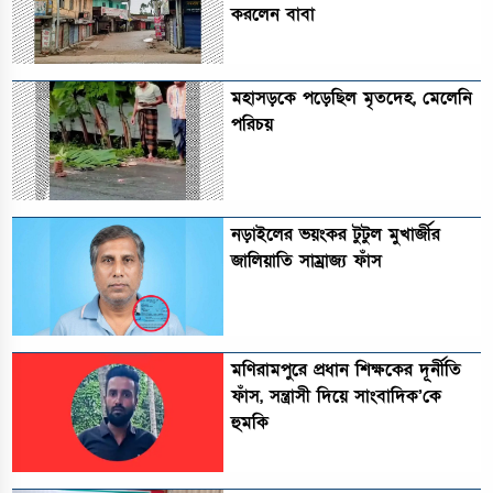
করলেন বাবা
মহাসড়কে পড়েছিল মৃতদেহ, মেলেনি
পরিচয়
নড়াইলের ভয়ংকর টুটুল মুখার্জীর
জালিয়াতি সাম্রাজ্য ফাঁস
মণিরামপুরে প্রধান শিক্ষকের দূর্নীতি
ফাঁস, সন্ত্রাসী দিয়ে সাংবাদিক’কে
হুমকি