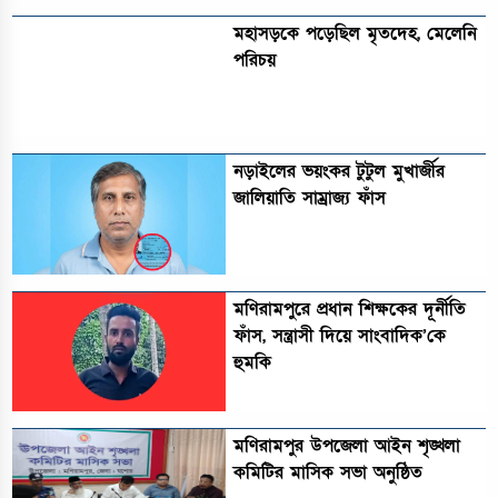
মহাসড়কে পড়েছিল মৃতদেহ, মেলেনি
পরিচয়
নড়াইলের ভয়ংকর টুটুল মুখার্জীর
জালিয়াতি সাম্রাজ্য ফাঁস
মণিরামপুরে প্রধান শিক্ষকের দূর্নীতি
ফাঁস, সন্ত্রাসী দিয়ে সাংবাদিক’কে
হুমকি
মণিরামপুর উপজেলা আইন শৃঙ্খলা
কমিটির মাসিক সভা অনুষ্ঠিত‎‎