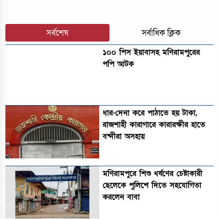
সর্বশেষ
সর্বাধিক ক্লিক
১০০ পিস ইয়াবাসহ মণিরামপুরের
পপি আটক
ধার-দেনা করে পাঠাতে হয় টাকা,
রাজশাহী কারাগারে কারারক্ষীর হাতে
বন্দীরা অসহায়
মণিরামপুরে শিশু ধর্ষণের চেষ্টাকারী
ছেলেকে পুলিশে দিতে সহযোগিতা
করলেন বাবা