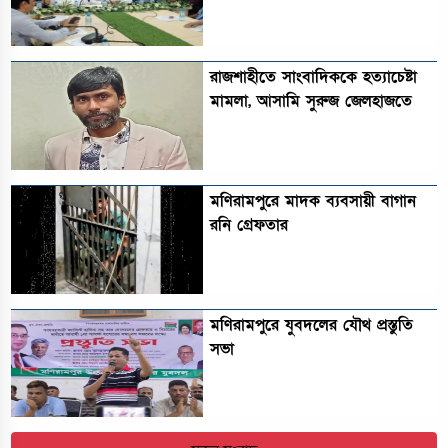
রাজশাহীতে সাংবাদিককে হত্যাচেষ্টা
মামলা, আসামি সুরুজ জেলহাজতে
মণিরামপুরে মাদক ব্যবসায়ী বাগান
রনি গ্রেফতার
মণিরামপুরে যুবদলের যৌথ প্রস্তুতি
সভা