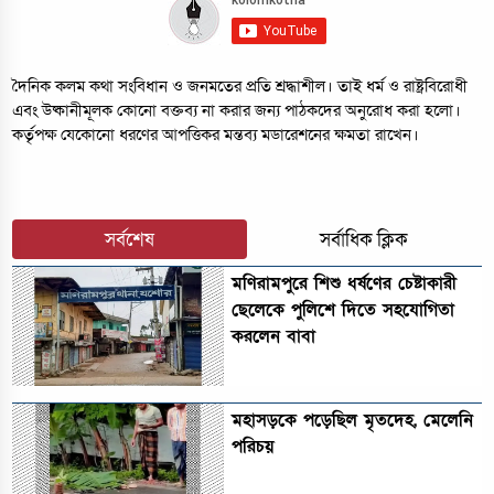
দৈনিক কলম কথা সংবিধান ও জনমতের প্রতি শ্রদ্ধাশীল। তাই ধর্ম ও রাষ্ট্রবিরোধী
এবং উষ্কানীমূলক কোনো বক্তব্য না করার জন্য পাঠকদের অনুরোধ করা হলো।
কর্তৃপক্ষ যেকোনো ধরণের আপত্তিকর মন্তব্য মডারেশনের ক্ষমতা রাখেন।
সর্বশেষ
সর্বাধিক ক্লিক
মণিরামপুরে শিশু ধর্ষণের চেষ্টাকারী
ছেলেকে পুলিশে দিতে সহযোগিতা
করলেন বাবা
মহাসড়কে পড়েছিল মৃতদেহ, মেলেনি
পরিচয়