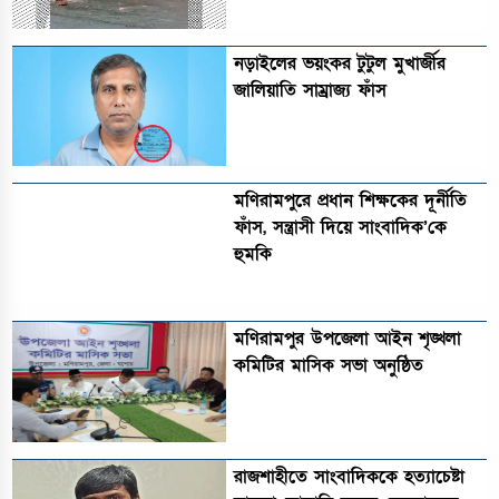
নড়াইলের ভয়ংকর টুটুল মুখার্জীর
জালিয়াতি সাম্রাজ্য ফাঁস
মণিরামপুরে প্রধান শিক্ষকের দূর্নীতি
ফাঁস, সন্ত্রাসী দিয়ে সাংবাদিক’কে
হুমকি
মণিরামপুর উপজেলা আইন শৃঙ্খলা
কমিটির মাসিক সভা অনুষ্ঠিত‎‎
রাজশাহীতে সাংবাদিককে হত্যাচেষ্টা