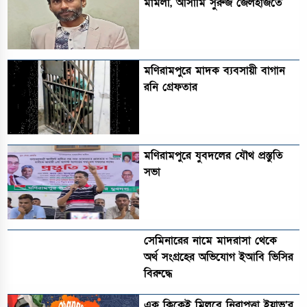
মামলা, আসামি সুরুজ জেলহাজতে
মণিরামপুরে মাদক ব্যবসায়ী বাগান
রনি গ্রেফতার
মণিরামপুরে যুবদলের যৌথ প্রস্তুতি
সভা
সেমিনারের নামে মাদরাসা থেকে
অর্থ সংগ্রহের অভিযোগ ইআবি ভিসির
বিরুদ্ধে
এক ক্লিকেই মিলবে নিরাপত্তা ইয়াভ’র