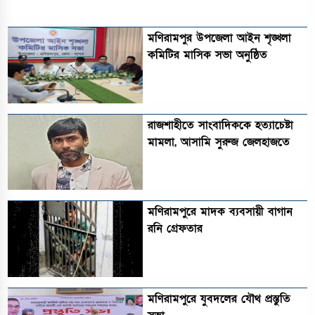
মণিরামপুর উপজেলা আইন শৃঙ্খলা
কমিটির মাসিক সভা অনুষ্ঠিত‎‎
রাজশাহীতে সাংবাদিককে হত্যাচেষ্টা
মামলা, আসামি সুরুজ জেলহাজতে
মণিরামপুরে মাদক ব্যবসায়ী বাগান
রনি গ্রেফতার
মণিরামপুরে যুবদলের যৌথ প্রস্তুতি