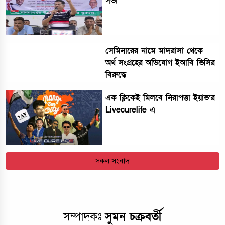
সভা
সেমিনারের নামে মাদরাসা থেকে
অর্থ সংগ্রহের অভিযোগ ইআবি ভিসির
বিরুদ্ধে
এক ক্লিকেই মিলবে নিরাপত্তা ইয়াভ’র
Livecurelife এ
সকল সংবাদ
সুমন চক্রবর্তী
সম্পাদকঃ