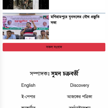
মণিরামপুরে যুবদলের যৌথ প্রস্তুতি
সভা
সকল সংবাদ
সম্পাদকঃ
সুমন চক্রবর্তী
English
Discovery
ই-পেপার
আজকের পত্রিকা