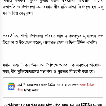
নির্বাহী কর্মকর্তা পুলক কুমার মন্ডল, উপজেলা আওয়ামী লীগের
সভাপতি ও উপজেলা চেয়ারম্যান বীর মুক্তিযোদ্ধা সিরাজুল হক মঞ্জু
সহ বিভিন্ন নেতৃবৃন্দ।
পরবর্তীতে, শার্শা উপজেলা পরিষদ প্রাঙ্গনে বঙ্গবন্ধুর ম্যুরালের শুভ
উদ্বোধন ও উন্মোচন করেন, আলহাজ্ব শেখ আফিল উদ্দিন এমপি।
মহান বিজয় দিবস উদযাপন উপলক্ষে অপর এক অনুষ্ঠানে আলোচনা
সভা, বীর মুক্তিযোদ্ধাদের সংবর্ধনা ও পুরস্কার বিতরণী করা হয়।
ডেইলি কলমকথার সকল নিউজ সবার আগে পেতে
গুগল নিউজ
ফিড
ফলো করুন
দেশ-বিদেশের সকল খবর সবার আগে পেতে কলম কথা এর ইউটিউব চ্যানেল