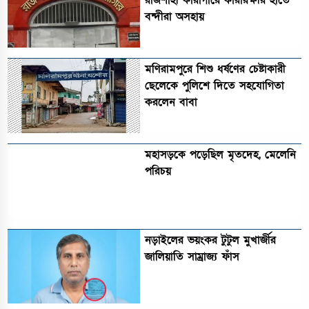
রাজশাহী কারাগারে কারারক্ষীর হাতে
বন্দীরা অসহায়
মণিরামপুরে শিশু ধর্ষণের চেষ্টাকারী
ছেলেকে পুলিশে দিতে সহযোগিতা
করলেন বাবা
মহাসড়কে পড়েছিল মৃতদেহ, মেলেনি
পরিচয়
নড়াইলের ভয়ংকর টুটুল মুখার্জীর
জালিয়াতি সাম্রাজ্য ফাঁস