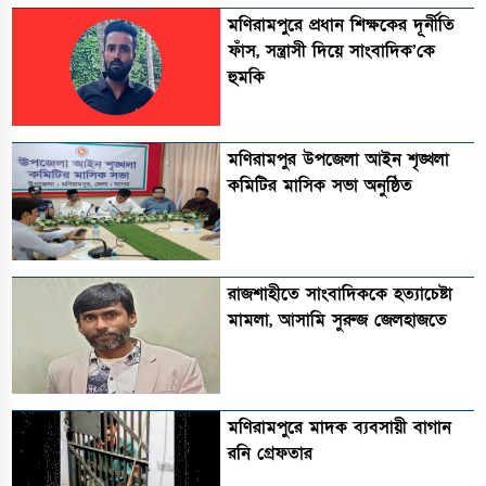
মণিরামপুরে প্রধান শিক্ষকের দূর্নীতি
ফাঁস, সন্ত্রাসী দিয়ে সাংবাদিক’কে
হুমকি
মণিরামপুর উপজেলা আইন শৃঙ্খলা
কমিটির মাসিক সভা অনুষ্ঠিত‎‎
রাজশাহীতে সাংবাদিককে হত্যাচেষ্টা
মামলা, আসামি সুরুজ জেলহাজতে
মণিরামপুরে মাদক ব্যবসায়ী বাগান
রনি গ্রেফতার