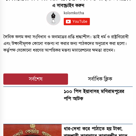
এ সাবস্ক্রাইব করুন
দৈনিক কলম কথা সংবিধান ও জনমতের প্রতি শ্রদ্ধাশীল। তাই ধর্ম ও রাষ্ট্রবিরোধী
এবং উষ্কানীমূলক কোনো বক্তব্য না করার জন্য পাঠকদের অনুরোধ করা হলো।
কর্তৃপক্ষ যেকোনো ধরণের আপত্তিকর মন্তব্য মডারেশনের ক্ষমতা রাখেন।
সর্বশেষ
সর্বাধিক ক্লিক
১০০ পিস ইয়াবাসহ মণিরামপুরের
পপি আটক
ধার-দেনা করে পাঠাতে হয় টাকা,