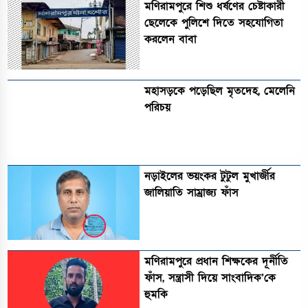
মণিরামপুরে শিশু ধর্ষণের চেষ্টাকারী
ছেলেকে পুলিশে দিতে সহযোগিতা
করলেন বাবা
মহাসড়কে পড়েছিল মৃতদেহ, মেলেনি
পরিচয়
নড়াইলের ভয়ংকর টুটুল মুখার্জীর
জালিয়াতি সাম্রাজ্য ফাঁস
মণিরামপুরে প্রধান শিক্ষকের দূর্নীতি
ফাঁস, সন্ত্রাসী দিয়ে সাংবাদিক’কে
হুমকি