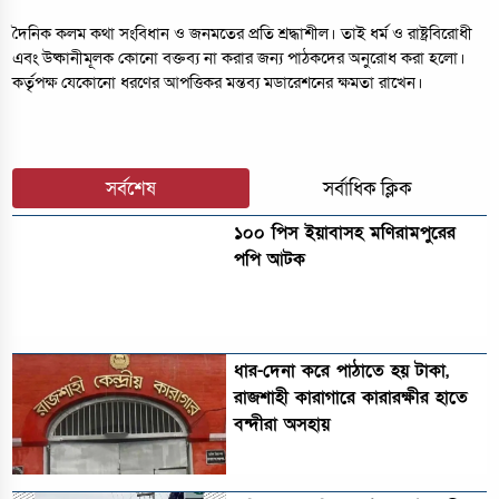
দৈনিক কলম কথা সংবিধান ও জনমতের প্রতি শ্রদ্ধাশীল। তাই ধর্ম ও রাষ্ট্রবিরোধী
এবং উষ্কানীমূলক কোনো বক্তব্য না করার জন্য পাঠকদের অনুরোধ করা হলো।
কর্তৃপক্ষ যেকোনো ধরণের আপত্তিকর মন্তব্য মডারেশনের ক্ষমতা রাখেন।
সর্বশেষ
সর্বাধিক ক্লিক
১০০ পিস ইয়াবাসহ মণিরামপুরের
পপি আটক
ধার-দেনা করে পাঠাতে হয় টাকা,
রাজশাহী কারাগারে কারারক্ষীর হাতে
বন্দীরা অসহায়