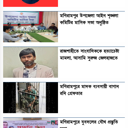
মণিরামপুর উপজেলা আইন শৃঙ্খলা
কমিটির মাসিক সভা অনুষ্ঠিত‎‎
রাজশাহীতে সাংবাদিককে হত্যাচেষ্টা
মামলা, আসামি সুরুজ জেলহাজতে
মণিরামপুরে মাদক ব্যবসায়ী বাগান
রনি গ্রেফতার
মণিরামপুরে যুবদলের যৌথ প্রস্তুতি