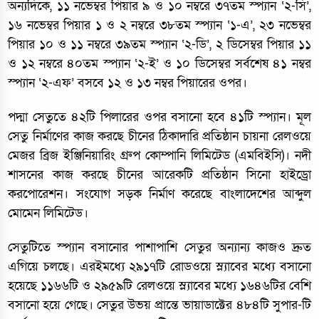
অন্যদিকে, ১১ নভেম্বর পিয়ার ৯ ও ১০ নম্বরে ৩৭তম স্প্যান ‘২-সি’,
১৬ নভেম্বর পিয়ার ১ ও ২ নম্বরে ৩৮তম স্প্যান ‘১-এ’, ২৩ নভেম্বর
পিয়ার ১০ ও ১১ নম্বরে ৩৯তম স্প্যান ‘২-ডি’, ২ ডিসেম্বর পিয়ার ১১
ও ১২ নম্বরে ৪০তম স্প্যান ‘২-ই’ ও ১০ ডিসেম্বর সর্বশেষ ৪১ নম্বর
স্প্যান ‘২-এফ’ বসবে ১২ ও ১৩ নম্বর পিয়ারের ওপর।
পদ্মা সেতুতে ৪২টি পিলারের ওপর বসানো হবে ৪১টি স্প্যান। মূল
সেতু নির্মাণের কাজ করছে চীনের ঠিকাদারি প্রতিষ্ঠান চায়না রেলওয়ে
মেজর ব্রিজ ইঞ্জিনিয়ারিং গ্রুপ কোম্পানি লিমিটেড (এমবিইসি)। নদী
শাসনের কাজ করছে চীনের আরেকটি প্রতিষ্ঠান সিনো হাইড্রো
করপোরেশন। সংযোগ সড়ক নির্মাণ করেছে বাংলাদেশের আব্দুল
মোমেন লিমিটেড।
সেতুটিতে স্প্যান বসানোর পাশাপাশি সেতুর অন্যান্য কাজও দ্রুত
এগিয়ে চলছে। এরইমধ্যে ২৯১৭টি রোডওয়ে স্ল্যাবের মধ্যে বসানো
হয়েছে ১১৬৬টি ও ২৯৫৯টি রেলওয়ে স্ল্যাবের মধ্যে ১৬৪৬টির বেশি
বসানো হয়ে গেছে। সেতুর উভয় প্রান্তে ভায়াডাক্টের ৪৮৪টি সুপার-টি