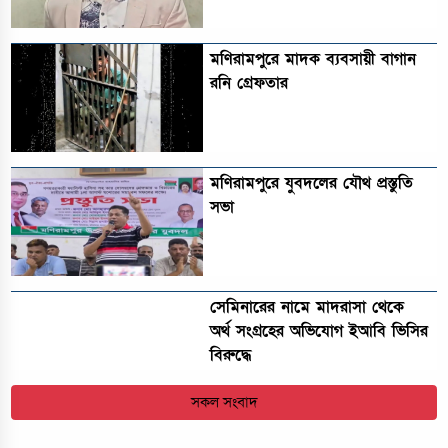
মণিরামপুরে মাদক ব্যবসায়ী বাগান
রনি গ্রেফতার
মণিরামপুরে যুবদলের যৌথ প্রস্তুতি
সভা
সেমিনারের নামে মাদরাসা থেকে
অর্থ সংগ্রহের অভিযোগ ইআবি ভিসির
বিরুদ্ধে
সকল সংবাদ