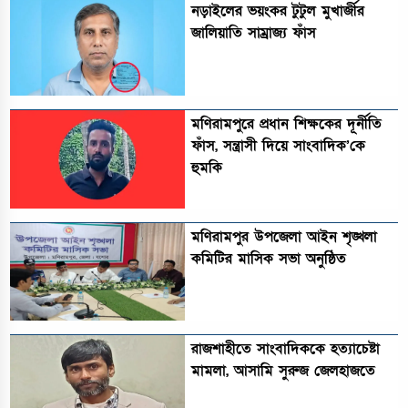
নড়াইলের ভয়ংকর টুটুল মুখার্জীর
জালিয়াতি সাম্রাজ্য ফাঁস
মণিরামপুরে প্রধান শিক্ষকের দূর্নীতি
ফাঁস, সন্ত্রাসী দিয়ে সাংবাদিক’কে
হুমকি
মণিরামপুর উপজেলা আইন শৃঙ্খলা
কমিটির মাসিক সভা অনুষ্ঠিত‎‎
রাজশাহীতে সাংবাদিককে হত্যাচেষ্টা
মামলা, আসামি সুরুজ জেলহাজতে