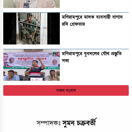
মণিরামপুরে মাদক ব্যবসায়ী বাগান
রনি গ্রেফতার
মণিরামপুরে যুবদলের যৌথ প্রস্তুতি
সভা
সকল সংবাদ
সম্পাদকঃ
সুমন চক্রবর্তী