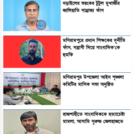
নড়াইলের ভয়ংকর টুটুল মুখার্জীর
জালিয়াতি সাম্রাজ্য ফাঁস
মণিরামপুরে প্রধান শিক্ষকের দূর্নীতি
ফাঁস, সন্ত্রাসী দিয়ে সাংবাদিক’কে
হুমকি
মণিরামপুর উপজেলা আইন শৃঙ্খলা
কমিটির মাসিক সভা অনুষ্ঠিত‎‎
রাজশাহীতে সাংবাদিককে হত্যাচেষ্টা
মামলা, আসামি সুরুজ জেলহাজতে