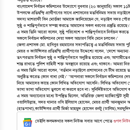
বাংলাদেশ নির্বাচন কমিশনের উদ্যোগে বুধবার (২০ জানুয়ারি) সকাল ১১
উপলক্ষে প্রতিদ্বন্দ্বি প্রার্থীগণের সাথে প্রশাসনের মতবিনিময় সভায়
সদস্য মাশরাফী বিন মোর্ত্তজা আমাকে জানিয়েছেন যে, নড়াইল সদর পৌরসভার ন
সুষ্ঠু ও শান্তিপূর্ণভাবে সম্পন্ন করতে আমাদের সকল ধরণের প্রস্তুতি রয়েছে।
এ সময় তিনি আরো বলেন, সুষ্ঠু পরিবেশে ও শান্তিপূর্ণভাবে নির্বাচন 
সকলে নির্বাচন কমিশনের দেয়া সকল আচারণ বিধি মেনে চলবেন।’
জেলা প্রশাসক মো. হাবিবুর রহমানের সভাপতিত্বে এ মতবিনিময় সভায় প
মেয়র ও কাউন্সিলর প্রতিদ্বন্দ্বি প্রার্থীগণের উদ্দেশ্যে বলেন, ‘দেশে 
তৎপরতায় নির্বাচন সুষ্ঠু ও শান্তিপূর্ণভাবে অনুষ্ঠিত হয়েছে এবং আগামীতে
শান্ত রাখতে পুলিশ বাহিনী শক্ত অবস্থানে রয়েছে এবং থাকবে। আমরা নি
এ সময় তিনি আরো বলেন, ‘বর্তমান নড়াইলে প্রশাসনের যে টীম রয়েছে তা অত্য
অনুষ্ঠিত করেত কোন বাধা নেই।’ ‘আপনারা সকলে নির্বাচন কমিশনের দেয়া
নিয়ে আমাদের কাছে কোন লিখিত অভিযোগ আসেনি। লিখিত অভিযোগ পেলে 
ভাসা ভাসা অভিযোগ তুললে বা করলে হবে না। সুনির্দিষ্টভাবে অভিযোগ
এ সময় অন্যান্যের মধ্যে উপস্থিত ছিলেন, অতিরিক্ত জেলা ম্যাজিস্ট্রেট
ওয়ালিউল্লাহ, সদর থানার ওসি ইলিয়াস হোসেন, মেয়র প্রার্থী আনজুমান 
(হাতপাখা),কাউন্সিলর প্রার্থী মির্জা মাহমুদ হোসেন রনটু (ডালিম),সরফুদিদ
ডেইলি কলমকথার সকল নিউজ সবার আগে পেতে
গুগল নি