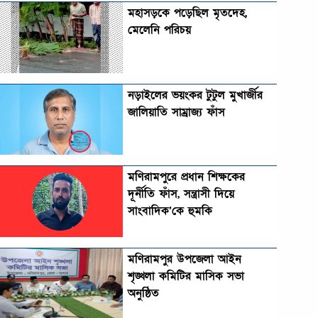
মহাসড়কে পড়েছিল মৃতদেহ,
মেলেনি পরিচয়
নড়াইলের ভয়ংকর টুটুল মুখার্জীর
জালিয়াতি সাম্রাজ্য ফাঁস
মণিরামপুরে প্রধান শিক্ষকের
দূর্নীতি ফাঁস, সন্ত্রাসী দিয়ে
সাংবাদিক’কে হুমকি
মণিরামপুর উপজেলা আইন
শৃঙ্খলা কমিটির মাসিক সভা
অনুষ্ঠিত‎‎