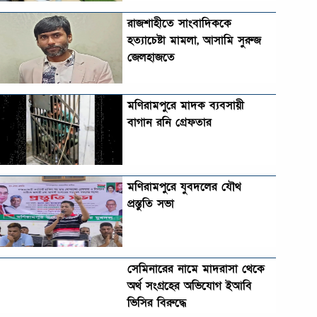
রাজশাহীতে সাংবাদিককে
হত্যাচেষ্টা মামলা, আসামি সুরুজ
জেলহাজতে
মণিরামপুরে মাদক ব্যবসায়ী
বাগান রনি গ্রেফতার
মণিরামপুরে যুবদলের যৌথ
প্রস্তুতি সভা
সেমিনারের নামে মাদরাসা থেকে
অর্থ সংগ্রহের অভিযোগ ইআবি
ভিসির বিরুদ্ধে