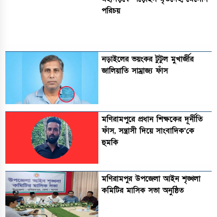
পরিচয়
নড়াইলের ভয়ংকর টুটুল মুখার্জীর
জালিয়াতি সাম্রাজ্য ফাঁস
মণিরামপুরে প্রধান শিক্ষকের দূর্নীতি
ফাঁস, সন্ত্রাসী দিয়ে সাংবাদিক’কে
হুমকি
মণিরামপুর উপজেলা আইন শৃঙ্খলা
কমিটির মাসিক সভা অনুষ্ঠিত‎‎