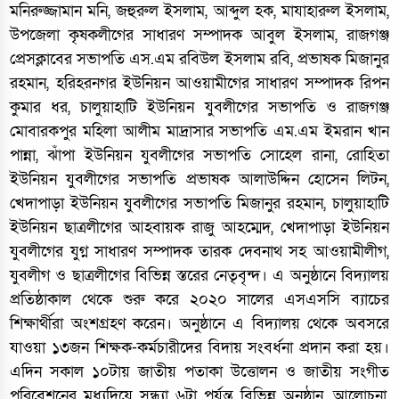
মনিরুজ্জামান মনি, জহুরুল ইসলাম, আব্দুল হক, মাযাহারুল ইসলাম,
উপজেলা কৃষকলীগের সাধারণ সম্পাদক আবুল ইসলাম, রাজগঞ্জ
প্রেসক্লাবের সভাপতি এস.এম রবিউল ইসলাম রবি, প্রভাষক মিজানুর
রহমান, হরিহরনগর ইউনিয়ন আওয়ামীগের সাধারণ সম্পাদক রিপন
কুমার ধর, চালুয়াহাটি ইউনিয়ন যুবলীগের সভাপতি ও রাজগঞ্জ
মোবারকপুর মহিলা আলীম মাদ্রাসার সভাপতি এম.এম ইমরান খান
পান্না, ঝাঁপা ইউনিয়ন যুবলীগের সভাপতি সোহেল রানা, রোহিতা
ইউনিয়ন যুবলীগের সভাপতি প্রভাষক আলাউদ্দিন হোসেন লিটন,
খেদাপাড়া ইউনিয়ন যুবলীগের সভাপতি মিজানুর রহমান, চালুয়াহাটি
ইউনিয়ন ছাত্রলীগের আহবায়ক রাজু আহম্মেদ, খেদাপাড়া ইউনিয়ন
যুবলীগের যুগ্ন সাধারণ সম্পাদক তারক দেবনাথ সহ আওয়ামীলীগ,
যুবলীগ ও ছাত্রলীগের বিভিন্ন স্তরের নেতৃবৃন্দ। এ অনুষ্ঠানে বিদ্যালয়
প্রতিষ্ঠাকাল থেকে শুরু করে ২০২০ সালের এসএসসি ব্যাচের
শিক্ষার্থীরা অংশগ্রহণ করেন। অনুষ্ঠানে এ বিদ্যালয় থেকে অবসরে
যাওয়া ১৩জন শিক্ষক-কর্মচারীদের বিদায় সংবর্ধনা প্রদান করা হয়।
এদিন সকাল ১০টায় জাতীয় পতাকা উত্তোলন ও জাতীয় সংগীত
পরিবেশনের মধ্যদিয়ে সন্ধ্যা ৬টা পর্যন্ত বিভিন্ন অনুষ্ঠান, আলোচনা,