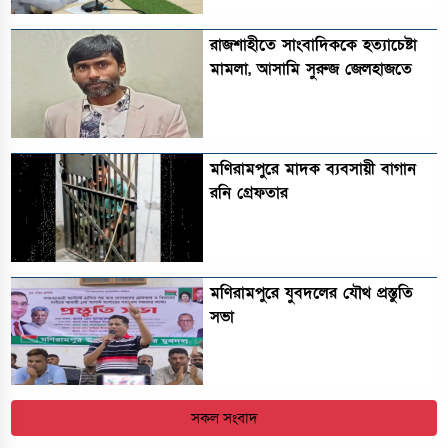
রাজশাহীতে সাংবাদিককে হত্যাচেষ্টা
মামলা, আসামি সুরুজ জেলহাজতে
মণিরামপুরে মাদক ব্যবসায়ী বাগান
রনি গ্রেফতার
মণিরামপুরে যুবদলের যৌথ প্রস্তুতি
সভা
সকল সংবাদ