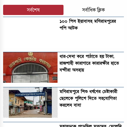
সর্বশেষ
সর্বাধিক ক্লিক
১০০ পিস ইয়াবাসহ মণিরামপুরের
পপি আটক
ধার-দেনা করে পাঠাতে হয় টাকা,
রাজশাহী কারাগারে কারারক্ষীর হাতে
বন্দীরা অসহায়
মণিরামপুরে শিশু ধর্ষণের চেষ্টাকারী
ছেলেকে পুলিশে দিতে সহযোগিতা
করলেন বাবা
মহাসড়কে পড়েছিল মৃতদেহ, মেলেনি