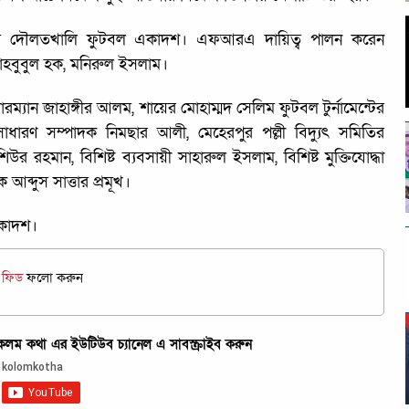
নাম দৌলতখালি ফুটবল একাদশ। এফআরএ দায়িত্ব পালন করেন
াহবুবুল হক, মনিরুল ইসলাম।
রম্যান জাহাঙ্গীর আলম, শায়ের মোহাম্মদ সেলিম ফুটবল টুর্নামেন্টের
রণ সম্পাদক নিমছার আলী, মেহেরপুর পল্লী বিদ্যুৎ সমিতির
িউর রহমান, বিশিষ্ট ব্যবসায়ী সাহারুল ইসলাম, বিশিষ্ট মুক্তিযোদ্ধা
ক আব্দুস সাত্তার প্রমূখ।
একাদশ।
জ ফিড
ফলো করুন
ম কথা এর ইউটিউব চ্যানেল এ সাবস্ক্রাইব করুন