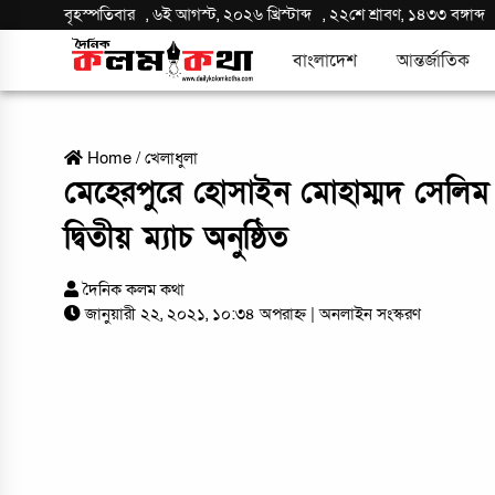
বৃহস্পতিবার
,
৬ই আগস্ট, ২০২৬ খ্রিস্টাব্দ
,
২২শে শ্রাবণ, ১৪৩৩ বঙ্গাব্দ
বাংলাদেশ
আন্তর্জাতিক
Home
/
খেলাধুলা
মেহেরপুরে হোসাইন মোহাম্মদ সেলিম ফু
দ্বিতীয় ম্যাচ অনুষ্ঠিত
দৈনিক কলম কথা
জানুয়ারী ২২, ২০২১, ১০:৩৪ অপরাহ্ন
| অনলাইন সংস্করণ