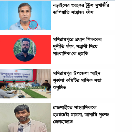
নড়াইলের ভয়ংকর টুটুল মুখার্জীর
জালিয়াতি সাম্রাজ্য ফাঁস
মণিরামপুরে প্রধান শিক্ষকের
দূর্নীতি ফাঁস, সন্ত্রাসী দিয়ে
সাংবাদিক’কে হুমকি
মণিরামপুর উপজেলা আইন
শৃঙ্খলা কমিটির মাসিক সভা
অনুষ্ঠিত‎‎
রাজশাহীতে সাংবাদিককে
হত্যাচেষ্টা মামলা, আসামি সুরুজ
জেলহাজতে