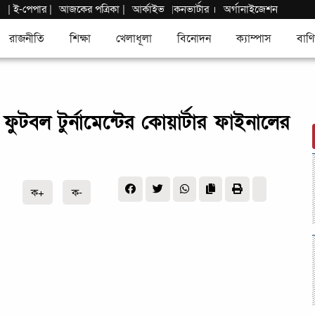
|
ই-পেপার
|
আজকের পত্রিকা |
আর্কাইভ
কনভার্টার
।
অর্গানাইজেশন
|
রাজনীতি
শিক্ষা
খেলাধূলা
বিনোদন
ক্যাম্পাস
বাণি
টবল টুর্নামেন্টের কোয়ার্টার ফাইনালের
ক+
ক-