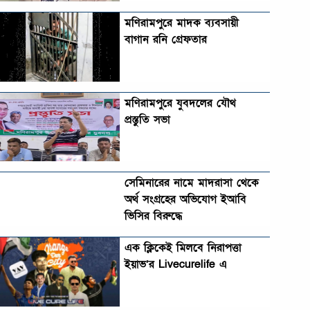
মণিরামপুরে মাদক ব্যবসায়ী
বাগান রনি গ্রেফতার
মণিরামপুরে যুবদলের যৌথ
প্রস্তুতি সভা
সেমিনারের নামে মাদরাসা থেকে
অর্থ সংগ্রহের অভিযোগ ইআবি
ভিসির বিরুদ্ধে
এক ক্লিকেই মিলবে নিরাপত্তা
ইয়াভ’র Livecurelife এ