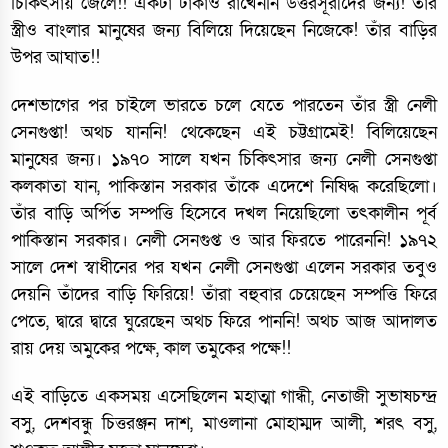
চিকিৎসায় জেলে!! একটা টাকাও রাখেননি উত্তরসূরীদের জন্য! তাঁর
স্ত্রীও বাংলার মানুষের জন্য বিলিয়ে দিয়েছেন নিজেকে! তাঁর বাড়ির
উপর আঘাত!!
দেশভাগের পর চাইলে ভারতে চলে যেতে পারতেন তাঁর স্ত্রী নেলী
সেনগুপ্তা! অথচ যাননি! থেকেছেন এই চট্টগ্রামেই! বিলিয়েছেন
মানুষের জন্য। ১৯৭০ সালে যখন চিকিৎসার জন্য নেলী সেনগুপ্তা
কলকাতা যান, পাকিস্তান সরকার তাঁকে এদেশে নিষিদ্ধ করেছিলো।
তাঁর বাড়ি অর্পিত সম্পত্তি হিসেবে দখল নিয়েছিলো তৎকালীন পূর্ব
পাকিস্তান সরকার। নেলী সেনগুপ্ত ও আর ফিরতে পারেননি! ১৯৭২
সালে দেশ স্বাধীনের পর যখন নেলী সেনগুপ্তা এলেন সরকার তবুও
দেয়নি তাঁদের বাড়ি ফিরিয়ে! তাঁরা বহুবার চেয়েছেন সম্পত্তি ফিরে
পেতে, দ্বারে দ্বারে ঘুরেছেন অথচ ফিরে পাননি! অথচ আজ আদালত
রায় দেয় অমুকের পক্ষে, কাল তমুকের পক্ষে!!
এই বাড়িতে একসময় এসেছিলেন মহাত্মা গান্ধী, নেতাজী সুভাষচন্দ্র
বসু, দেশবন্ধু চিত্তরঞ্জন দাশ, মাওলানা মোহাম্মদ আলী, শরৎ বসু,