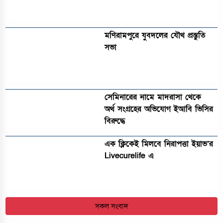
মণিরামপুরে যুবদলের যৌথ প্রস্তুতি
সভা
সেমিনারের নামে মাদরাসা থেকে
অর্থ সংগ্রহের অভিযোগ ইআবি ভিসির
বিরুদ্ধে
এক ক্লিকেই মিলবে নিরাপত্তা ইয়াভ’র
Livecurelife এ
সকল সংবাদ