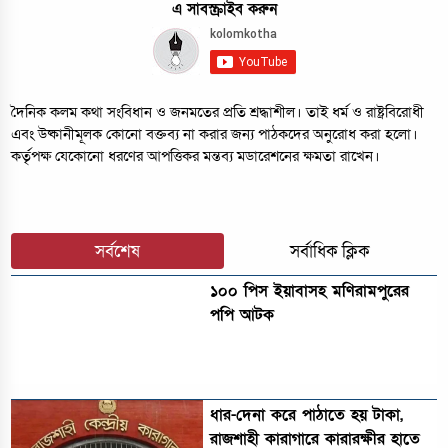
এ সাবস্ক্রাইব করুন
দৈনিক কলম কথা সংবিধান ও জনমতের প্রতি শ্রদ্ধাশীল। তাই ধর্ম ও রাষ্ট্রবিরোধী
এবং উষ্কানীমূলক কোনো বক্তব্য না করার জন্য পাঠকদের অনুরোধ করা হলো।
কর্তৃপক্ষ যেকোনো ধরণের আপত্তিকর মন্তব্য মডারেশনের ক্ষমতা রাখেন।
সর্বশেষ
সর্বাধিক ক্লিক
১০০ পিস ইয়াবাসহ মণিরামপুরের
পপি আটক
ধার-দেনা করে পাঠাতে হয় টাকা,
রাজশাহী কারাগারে কারারক্ষীর হাতে