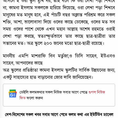
আসলে ই ওরা স্কুল মুখি নয়, তাই বলে কি ওরা লেখা পড়া শিখবে
না, কামনা ইসলাম সকলকে হারিয়ে দিয়েছে, ওরা লেখা পড়া শিখবে
মানুষের মত মানুষ হবে, এই পাঁচটি বছর অক্লান্ত পরিশ্রম করে সকল
শক্তি, আশা, ভালোবাসা দিয়ে ওদের কাছে ডেকেছে, ওদের মত সব
সময় ওদের পাশে থেকে এখন মহান আল্লাহ অশেষ রহমতে ওরাই
লেখা পড়া করছে, স্বতঃস্ফূর্তভাবে তার কাছে ছাত্র-ছাত্রীরা তার
সন্তানের মত। অত্র স্কুলে ২০০ জনের মতো ছাত্র-ছাত্রী রয়েছে।
মাননীয় এমপি মাশরাফি বিন মর্তুজা,ও ডিসি সাহেব, ইউএনও
সাহেব, আপনাদের কাছে
অত্র স্কুলের প্রতিষ্ঠাতা কামনা ইসলাম স্কুলটির সার্বিক উন্নয়নের জন্য,
একটু সাহায্যের হাত বাড়ানোর জোর দাবি জানিয়েছেন।
ডেইলি কলমকথার সকল নিউজ সবার আগে পেতে
গুগল নিউজ
ফিড
ফলো করুন
দেশ-বিদেশের সকল খবর সবার আগে পেতে কলম কথা এর ইউটিউব চ্যানেল