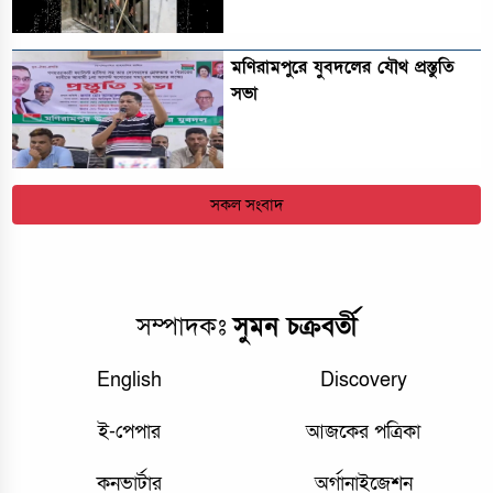
মণিরামপুরে যুবদলের যৌথ প্রস্তুতি
সভা
সকল সংবাদ
সম্পাদকঃ
সুমন চক্রবর্তী
English
Discovery
ই-পেপার
আজকের পত্রিকা
কনভার্টার
অর্গানাইজেশন