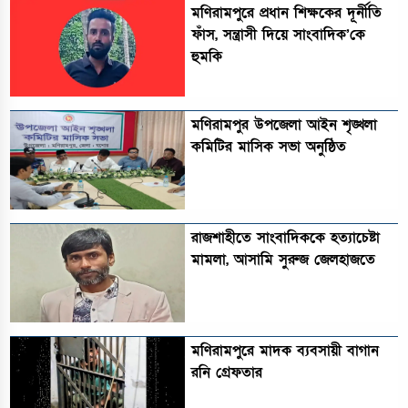
মণিরামপুরে প্রধান শিক্ষকের দূর্নীতি
ফাঁস, সন্ত্রাসী দিয়ে সাংবাদিক’কে
হুমকি
মণিরামপুর উপজেলা আইন শৃঙ্খলা
কমিটির মাসিক সভা অনুষ্ঠিত‎‎
রাজশাহীতে সাংবাদিককে হত্যাচেষ্টা
মামলা, আসামি সুরুজ জেলহাজতে
মণিরামপুরে মাদক ব্যবসায়ী বাগান
রনি গ্রেফতার