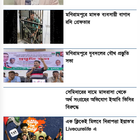
মণিরামপুরে মাদক ব্যবসায়ী বাগান
রনি গ্রেফতার
মণিরামপুরে যুবদলের যৌথ প্রস্তুতি
সভা
সেমিনারের নামে মাদরাসা থেকে
অর্থ সংগ্রহের অভিযোগ ইআবি ভিসির
বিরুদ্ধে
এক ক্লিকেই মিলবে নিরাপত্তা ইয়াভ’র
Livecurelife এ