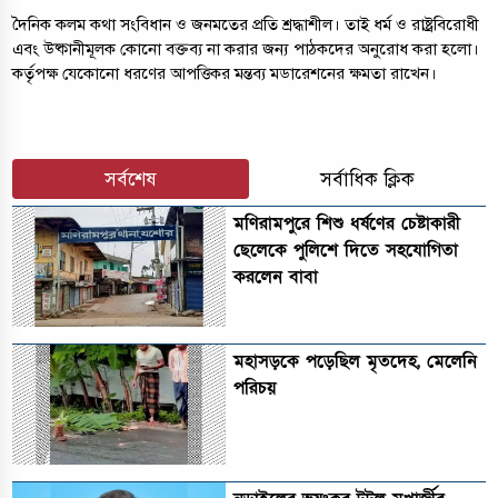
দৈনিক কলম কথা সংবিধান ও জনমতের প্রতি শ্রদ্ধাশীল। তাই ধর্ম ও রাষ্ট্রবিরোধী
এবং উষ্কানীমূলক কোনো বক্তব্য না করার জন্য পাঠকদের অনুরোধ করা হলো।
কর্তৃপক্ষ যেকোনো ধরণের আপত্তিকর মন্তব্য মডারেশনের ক্ষমতা রাখেন।
সর্বশেষ
সর্বাধিক ক্লিক
মণিরামপুরে শিশু ধর্ষণের চেষ্টাকারী
ছেলেকে পুলিশে দিতে সহযোগিতা
করলেন বাবা
মহাসড়কে পড়েছিল মৃতদেহ, মেলেনি
পরিচয়