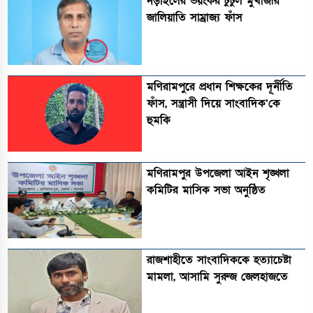
নড়াইলের ভয়ংকর টুটুল মুখার্জীর
জালিয়াতি সাম্রাজ্য ফাঁস
মণিরামপুরে প্রধান শিক্ষকের দূর্নীতি
ফাঁস, সন্ত্রাসী দিয়ে সাংবাদিক’কে
হুমকি
মণিরামপুর উপজেলা আইন শৃঙ্খলা
কমিটির মাসিক সভা অনুষ্ঠিত‎‎
রাজশাহীতে সাংবাদিককে হত্যাচেষ্টা
মামলা, আসামি সুরুজ জেলহাজতে