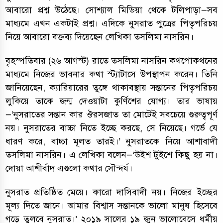
আবারো প্রশ্ন উঠেছে। সোশ‌্যাল মিডিয়া থেকে টলিপাড়া—সব
মাধ‌্যমে এখন একটাই প্রশ্ন। এদিকে নুসরাত পুত্রের পিতৃপরিচয়
নিয়ে আবারো বক্তব‌্য দিয়েছেন লেখিকা তসলিমা নাসরিন।
বৃহস্পতিবার (২৬ আগস্ট) রাতে তসলিমা নাসরিন কথপোকথনের
মাধ‌্যমে নিজের ভাবনার কথা স্ট‌্যাটাসে উপস্থাপন করেন। তিনি
জানিয়েছেন, ক‌্যারিয়ারের তুঙ্গে থাকাবস্থায় সন্তানের পিতৃপরিচয়
লুকিয়ে তাকে জন্ম দেওয়াটা কুর্ণিশের যোগ্য। তার ভাষায়
—‘নুসরাতের সন্তান কার ঔরসজাত তা মোটেই সবচেয়ে গুরুত্বপূর্ণ
নয়। নুসরাতের বাচ্চা নিতে ইচ্ছে করছে, সে নিয়েছে। গর্ভে যে
ধারণ করে, বাচ্চা মূলত তারই।’ নুসরাতকে নিয়ে আশাবাদী
তসলিমা নাসরিন। এ লেখিকা বলেন—‘উইশ টুইশে কিছু হয় না।
দোয়া আশীর্বাদ এগুলো কথার সৌন্দর্য।
নুসরাত প্রতিষ্ঠিত মেয়ে। কারো দাসিবাদী নয়। নিজের ইচ্ছের
মূল্য দিতে জানে। আমার বিশ্বাস সন্তানকে ভালো মানুষ হিসেবে
গড়ে তুলবে নুসরাত।’ ২০১৯ সালের ১৯ জুন ভালোবেসে ধর্মীয়