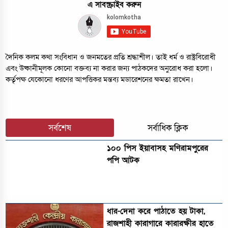
এ সাবস্ক্রাইব করুন
দৈনিক কলম কথা সংবিধান ও জনমতের প্রতি শ্রদ্ধাশীল। তাই ধর্ম ও রাষ্ট্রবিরোধী
এবং উষ্কানীমূলক কোনো বক্তব্য না করার জন্য পাঠকদের অনুরোধ করা হলো।
কর্তৃপক্ষ যেকোনো ধরণের আপত্তিকর মন্তব্য মডারেশনের ক্ষমতা রাখেন।
সর্বশেষ
সর্বাধিক ক্লিক
১০০ পিস ইয়াবাসহ মণিরামপুরের
পপি আটক
ধার-দেনা করে পাঠাতে হয় টাকা,
রাজশাহী কারাগারে কারারক্ষীর হাতে