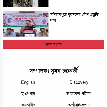
মণিরামপুরে যুবদলের যৌথ প্রস্তুতি
সভা
সকল সংবাদ
সম্পাদকঃ
সুমন চক্রবর্তী
English
Discovery
ই-পেপার
আজকের পত্রিকা
কনভার্টার
অর্গানাইজেশন