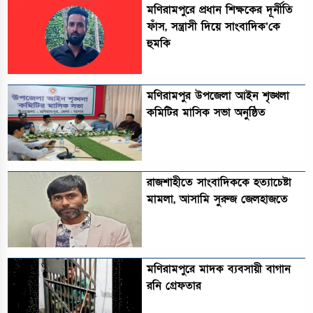
মণিরামপুরে প্রধান শিক্ষকের দূর্নীতি
ফাঁস, সন্ত্রাসী দিয়ে সাংবাদিক’কে
হুমকি
মণিরামপুর উপজেলা আইন শৃঙ্খলা
কমিটির মাসিক সভা অনুষ্ঠিত‎‎
রাজশাহীতে সাংবাদিককে হত্যাচেষ্টা
মামলা, আসামি সুরুজ জেলহাজতে
মণিরামপুরে মাদক ব্যবসায়ী বাগান
রনি গ্রেফতার