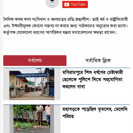
দৈনিক কলম কথা সংবিধান ও জনমতের প্রতি শ্রদ্ধাশীল। তাই ধর্ম ও রাষ্ট্রবিরোধী
এবং উষ্কানীমূলক কোনো বক্তব্য না করার জন্য পাঠকদের অনুরোধ করা হলো।
কর্তৃপক্ষ যেকোনো ধরণের আপত্তিকর মন্তব্য মডারেশনের ক্ষমতা রাখেন।
সর্বশেষ
সর্বাধিক ক্লিক
মণিরামপুরে শিশু ধর্ষণের চেষ্টাকারী
ছেলেকে পুলিশে দিতে সহযোগিতা
করলেন বাবা
মহাসড়কে পড়েছিল মৃতদেহ, মেলেনি
পরিচয়