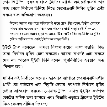
ডোনাল্ড ট্রাম্প। বুধবার রাতে টুইটারে মার্কিন এই প্রেসিডেন্ট তার
কাছ থেকে নির্বাচন ছিনিয়ে নিতে ডেমোক্র্যাট শিবির চুরির চেষ্টা
করছে বলে অভিযোগ করেছেন।
নিজের জয়ের ব্যাপারে ভবিষ্যদ্বাণী করে ট্রাম্প লিখেছেন, দ্বিতীয় মেয়াদে
আরও চার বছরের জন্য তিনি জয় পাবেন। বার্তাসংস্থা রয়টার্স বলছে,
কোনও ধরনের প্রমাণ ছাড়া ডেমোক্র্যাটিক পার্টির বিরুদ্ধে নির্বাচনে চুরির
চেষ্টার অভিযোগও একই টুইটে করেছেন তিনি।
টুইটে ট্রাম্প বলেছেন, আমরা বিশাল জয়ের আশা করছি। কিন্তু
তারা নির্বাচন চুরির চেষ্টা করছেন। আমরা কখনই এটা করতে
দেব না। আরেক টুইটে তিনি বলেন, পুনর্নির্বাচিত হওয়ার জন্য
‘বিশাল জয়’।
মার্কিন এই নির্বাচনে জয়ের সম্ভাবনার ব্যাপারে ডেমোক্র্যাট দলীয়
প্রার্থী জো বাইডেন এক বিবৃতি দেয়ার পরপরই নির্বাচন চুরির
চেষ্টার অভিযোগ করলেন ডোনাল্ড ট্রাম্প। যদিও টুইটার কর্তৃপক্ষ
ভোটের সঠিক তথ্য জানতে এবং বিভ্রান্তি এড়াতে ট্রাম্পের টুইটের
নিচে লেবেল সাঁটিয়ে দিয়েছে।