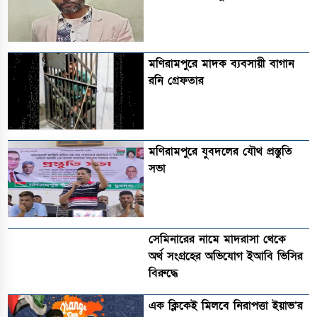
মণিরামপুরে মাদক ব্যবসায়ী বাগান
রনি গ্রেফতার
মণিরামপুরে যুবদলের যৌথ প্রস্তুতি
সভা
সেমিনারের নামে মাদরাসা থেকে
অর্থ সংগ্রহের অভিযোগ ইআবি ভিসির
বিরুদ্ধে
এক ক্লিকেই মিলবে নিরাপত্তা ইয়াভ’র