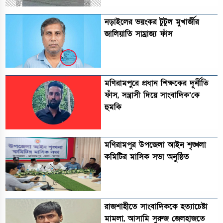
নড়াইলের ভয়ংকর টুটুল মুখার্জীর
জালিয়াতি সাম্রাজ্য ফাঁস
মণিরামপুরে প্রধান শিক্ষকের দূর্নীতি
ফাঁস, সন্ত্রাসী দিয়ে সাংবাদিক’কে
হুমকি
মণিরামপুর উপজেলা আইন শৃঙ্খলা
কমিটির মাসিক সভা অনুষ্ঠিত‎‎
রাজশাহীতে সাংবাদিককে হত্যাচেষ্টা
মামলা, আসামি সুরুজ জেলহাজতে