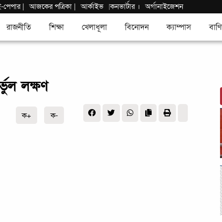
ই-পেপার
|
আজকের পত্রিকা |
আর্কাইভ
কনভার্টার
।
অর্গানাইজেশন
|
রাজনীতি
শিক্ষা
খেলাধূলা
বিনোদন
ক্যাম্পাস
বাণি
ভুল লক্ষণ
ক+
ক-