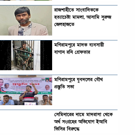
রাজশাহীতে সাংবাদিককে
হত্যাচেষ্টা মামলা, আসামি সুরুজ
জেলহাজতে
মণিরামপুরে মাদক ব্যবসায়ী
বাগান রনি গ্রেফতার
মণিরামপুরে যুবদলের যৌথ
প্রস্তুতি সভা
সেমিনারের নামে মাদরাসা থেকে
অর্থ সংগ্রহের অভিযোগ ইআবি
ভিসির বিরুদ্ধে