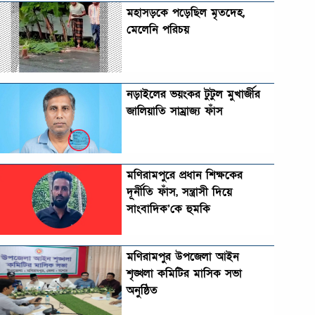
মহাসড়কে পড়েছিল মৃতদেহ,
মেলেনি পরিচয়
নড়াইলের ভয়ংকর টুটুল মুখার্জীর
জালিয়াতি সাম্রাজ্য ফাঁস
মণিরামপুরে প্রধান শিক্ষকের
দূর্নীতি ফাঁস, সন্ত্রাসী দিয়ে
সাংবাদিক’কে হুমকি
মণিরামপুর উপজেলা আইন
শৃঙ্খলা কমিটির মাসিক সভা
অনুষ্ঠিত‎‎