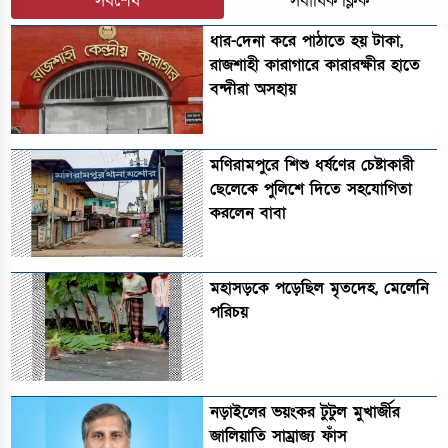
সর্বশেষ
সর্বাধিক ক্লিক
ধার-দেনা করে পাঠাতে হয় টাকা,
রাজশাহী কারাগারে কারারক্ষীর হাতে
বন্দীরা অসহায়
মণিরামপুরে শিশু ধর্ষণের চেষ্টাকারী
ছেলেকে পুলিশে দিতে সহযোগিতা
করলেন বাবা
মহাসড়কে পড়েছিল মৃতদেহ, মেলেনি
পরিচয়
নড়াইলের ভয়ংকর টুটুল মুখার্জীর
জালিয়াতি সাম্রাজ্য ফাঁস