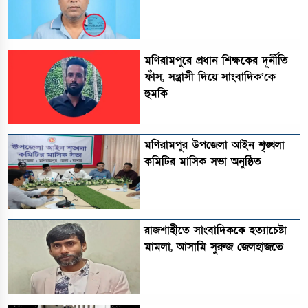
মণিরামপুরে প্রধান শিক্ষকের দূর্নীতি
ফাঁস, সন্ত্রাসী দিয়ে সাংবাদিক’কে
হুমকি
মণিরামপুর উপজেলা আইন শৃঙ্খলা
কমিটির মাসিক সভা অনুষ্ঠিত‎‎
রাজশাহীতে সাংবাদিককে হত্যাচেষ্টা
মামলা, আসামি সুরুজ জেলহাজতে