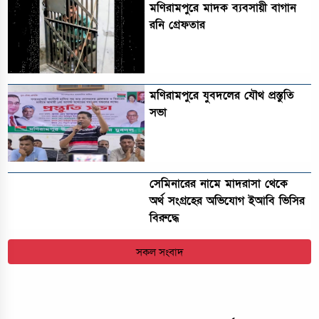
মণিরামপুরে মাদক ব্যবসায়ী বাগান
রনি গ্রেফতার
মণিরামপুরে যুবদলের যৌথ প্রস্তুতি
সভা
সেমিনারের নামে মাদরাসা থেকে
অর্থ সংগ্রহের অভিযোগ ইআবি ভিসির
বিরুদ্ধে
সকল সংবাদ