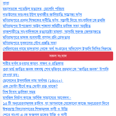
বাবা
মহাসড়কে পড়েছিল মৃতদেহ, মেলেনি পরিচয়
নড়াইলের ভয়ংকর টুটুল মুখার্জীর জালিয়াতি সাম্রাজ্য ফাঁস
মণিরামপুরে প্রধান শিক্ষকের দূর্নীতি ফাঁস, সন্ত্রাসী দিয়ে সাংবাদিক’কে হুমকি
মণিরামপুর উপজেলা আইন শৃঙ্খলা কমিটির মাসিক সভা অনুষ্ঠিত‎‎
রাজশাহীতে সাংবাদিককে হত্যাচেষ্টা মামলা, আসামি সুরুজ জেলহাজতে
মণিরামপুরে মাদক ব্যবসায়ী বাগান রনি গ্রেফতার
মণিরামপুরে যুবদলের যৌথ প্রস্তুতি সভা
সেমিনারের নামে মাদরাসা থেকে অর্থ সংগ্রহের অভিযোগ ইআবি ভিসির বিরুদ্ধে
সকল সংবাদ
শরীর দুর্বল হওয়ার কারণ, লক্ষণ ও প্রতিকার
৩রা মার্চ জাতির জনক বঙ্গবন্ধু শেখ মুজিবুর রহমান’কে “জাতির জনক” উপাধি
দেওয়া হয়।
ছেলেদের ইসলামিক নাম অর্থসহ (১৩০০+)
এক ফোটা বীর্যে কত ফোটা রক্ত থাকে?
বিশ্ব দিবস তালিকা সমূহ
মসজিদ নির্মাণ কাজে আর্থিক সাহায্যের আবেদন:-
১৫ টি অনুপ্রেরণামূলক হাদিস, যা আপনাকে যেকোনো কাজে অনুপ্রেরণা দিবে
ঈশ্বরচন্দ্র বিদ্যাসাগরের শিক্ষামূলক বাণী ও উক্তি
শেরে বাংলা এ কে ফজলুল হকের উক্তি ও বাণী