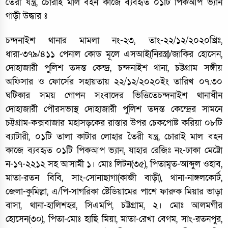
তৈরী যন্ত্র, চোরাই মাল বহন কাজে ব্যবহৃত ০১টি পিকআপ ভ্যান
গাড়ী উদ্ধার ঃ
চন্দনাইশ থানার মামলা নং-২৩, তাং-২২/১২/২০২০খ্রিঃ,
ধারা-৩৭৯/৪১১ পেনাল কোড মূলে এসআই(নিরস্ত্র)/জাকির হোসেন,
দোহাজারী পুলিশ তদন্ত কেন্দ্র, চন্দনাইশ থানা, চট্টগ্রাম সঙ্গীয়
অফিসার ও ফোর্সের সহায়তায় ২২/১২/২০২০ইং তারিখ ০৭.৩০
ঘটিকার সময় গোপন সংবাদের ভিত্তিতেচন্দনাইশ থানাধীন
দোহাজারী পৌরসভাস্থ দোহাজারী পুলিশ তদন্ত কেন্দ্রের সামনে
চট্টগ্রাম-কক্সবাজার মহাসড়কের রাস্তার উপর চেকপোষ্ট করিয়া ০৮টি
ব্যাটারী, ০১টি তালা কাটার লোহার তৈরী যন্ত্র, চোরাই মাল বহন
কাজে ব্যবহৃত ০১টি পিকআপ ভ্যান, যাহার রেজিঃ নং-ঢাকা মেট্টো
ন-১৭-২২১২ সহ আসামী ১। মোঃ লিটন(৩৫), পিতামৃত-আব্দুল ওহাব,
মাতা-রতন বিবি, সাং-সোনাছাগা(কাজী বাড়ী), থানা-নাঙ্গলকোর্ট,
জেলা-কুমিল্লা, এ/পি-সাগরিকা ষ্টেডিয়ামের পাশে ফারুক মিয়ার ভাড়া
বাসা, থানা-হালিশহর, সিএমপি, চট্টগ্রাম, ২। মোঃ আলমগীর
হোসেন(৩০), পিতা-মোঃ হাছি মিয়া, মাতা-রেখা বেগম, সাং-রতনপুর,