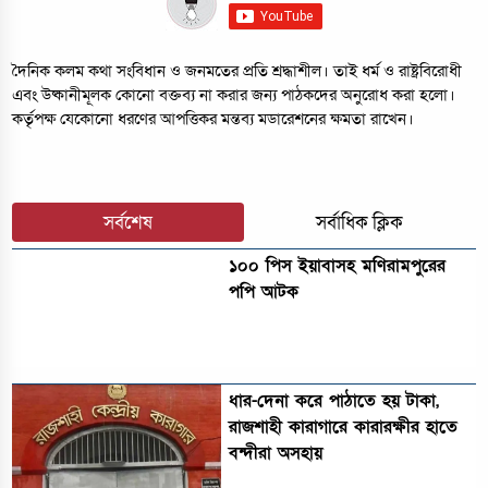
দৈনিক কলম কথা সংবিধান ও জনমতের প্রতি শ্রদ্ধাশীল। তাই ধর্ম ও রাষ্ট্রবিরোধী
এবং উষ্কানীমূলক কোনো বক্তব্য না করার জন্য পাঠকদের অনুরোধ করা হলো।
কর্তৃপক্ষ যেকোনো ধরণের আপত্তিকর মন্তব্য মডারেশনের ক্ষমতা রাখেন।
সর্বশেষ
সর্বাধিক ক্লিক
১০০ পিস ইয়াবাসহ মণিরামপুরের
পপি আটক
ধার-দেনা করে পাঠাতে হয় টাকা,
রাজশাহী কারাগারে কারারক্ষীর হাতে
বন্দীরা অসহায়