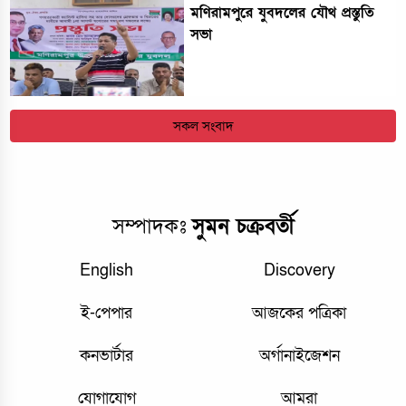
মণিরামপুরে যুবদলের যৌথ প্রস্তুতি
সভা
সকল সংবাদ
সম্পাদকঃ
সুমন চক্রবর্তী
English
Discovery
ই-পেপার
আজকের পত্রিকা
কনভার্টার
অর্গানাইজেশন
যোগাযোগ
আমরা