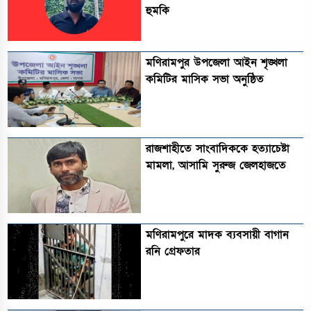
হুমকি
মণিরামপুর উপজেলা আইন শৃঙ্খলা
কমিটির মাসিক সভা অনুষ্ঠিত‎‎
রাজশাহীতে সাংবাদিককে হত্যাচেষ্টা
মামলা, আসামি সুরুজ জেলহাজতে
মণিরামপুরে মাদক ব্যবসায়ী বাগান
রনি গ্রেফতার