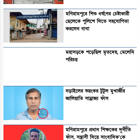
মণিরামপুরে শিশু ধর্ষণের চেষ্টাকারী
ছেলেকে পুলিশে দিতে সহযোগিতা
করলেন বাবা
মহাসড়কে পড়েছিল মৃতদেহ, মেলেনি
পরিচয়
নড়াইলের ভয়ংকর টুটুল মুখার্জীর
জালিয়াতি সাম্রাজ্য ফাঁস
মণিরামপুরে প্রধান শিক্ষকের দূর্নীতি
ফাঁস, সন্ত্রাসী দিয়ে সাংবাদিক’কে