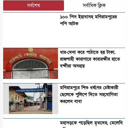
সর্বশেষ
সর্বাধিক ক্লিক
১০০ পিস ইয়াবাসহ মণিরামপুরের
পপি আটক
ধার-দেনা করে পাঠাতে হয় টাকা,
রাজশাহী কারাগারে কারারক্ষীর হাতে
বন্দীরা অসহায়
মণিরামপুরে শিশু ধর্ষণের চেষ্টাকারী
ছেলেকে পুলিশে দিতে সহযোগিতা
করলেন বাবা
মহাসড়কে পড়েছিল মৃতদেহ, মেলেনি