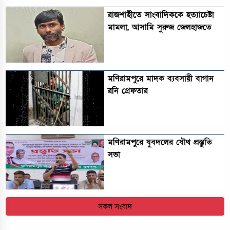
রাজশাহীতে সাংবাদিককে হত্যাচেষ্টা
মামলা, আসামি সুরুজ জেলহাজতে
মণিরামপুরে মাদক ব্যবসায়ী বাগান
রনি গ্রেফতার
মণিরামপুরে যুবদলের যৌথ প্রস্তুতি
সভা
সকল সংবাদ