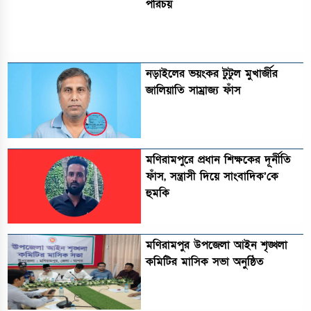
পরিচয়
নড়াইলের ভয়ংকর টুটুল মুখার্জীর
জালিয়াতি সাম্রাজ্য ফাঁস
মণিরামপুরে প্রধান শিক্ষকের দূর্নীতি
ফাঁস, সন্ত্রাসী দিয়ে সাংবাদিক’কে
হুমকি
মণিরামপুর উপজেলা আইন শৃঙ্খলা
কমিটির মাসিক সভা অনুষ্ঠিত‎‎