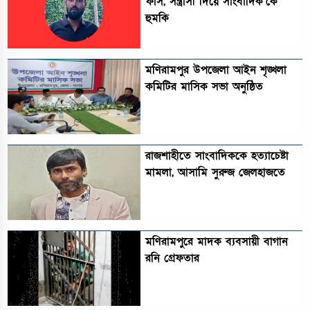
ফাঁস, সন্ত্রাসী দিয়ে সাংবাদিক’কে
হুমকি
মণিরামপুর উপজেলা আইন শৃঙ্খলা
কমিটির মাসিক সভা অনুষ্ঠিত‎‎
রাজশাহীতে সাংবাদিককে হত্যাচেষ্টা
মামলা, আসামি সুরুজ জেলহাজতে
মণিরামপুরে মাদক ব্যবসায়ী বাগান
রনি গ্রেফতার