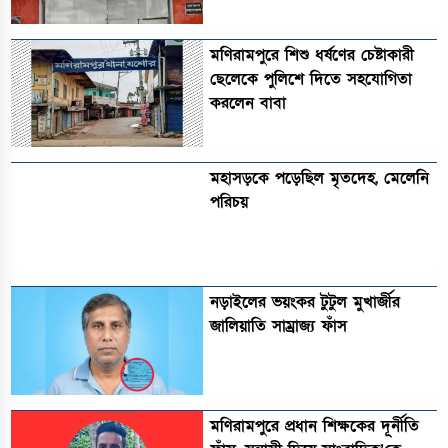
মণিরামপুরে শিশু ধর্ষণের চেষ্টাকারী
ছেলেকে পুলিশে দিতে সহযোগিতা
করলেন বাবা
মহাসড়কে পড়েছিল মৃতদেহ, মেলেনি
পরিচয়
নড়াইলের ভয়ংকর টুটুল মুখার্জীর
জালিয়াতি সাম্রাজ্য ফাঁস
মণিরামপুরে প্রধান শিক্ষকের দূর্নীতি