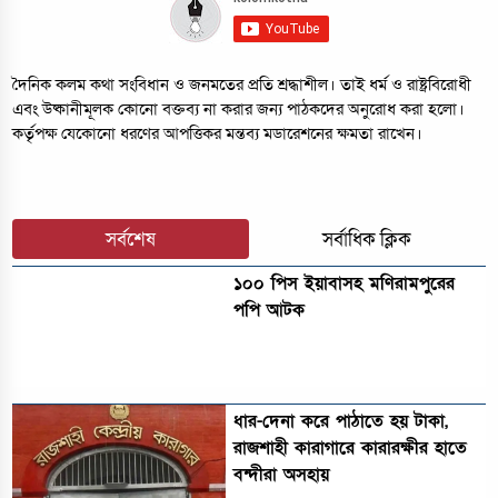
দৈনিক কলম কথা সংবিধান ও জনমতের প্রতি শ্রদ্ধাশীল। তাই ধর্ম ও রাষ্ট্রবিরোধী
এবং উষ্কানীমূলক কোনো বক্তব্য না করার জন্য পাঠকদের অনুরোধ করা হলো।
কর্তৃপক্ষ যেকোনো ধরণের আপত্তিকর মন্তব্য মডারেশনের ক্ষমতা রাখেন।
সর্বশেষ
সর্বাধিক ক্লিক
১০০ পিস ইয়াবাসহ মণিরামপুরের
পপি আটক
ধার-দেনা করে পাঠাতে হয় টাকা,
রাজশাহী কারাগারে কারারক্ষীর হাতে
বন্দীরা অসহায়