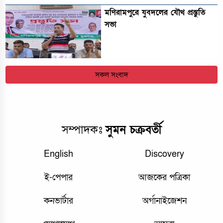
মণিরামপুরে যুবদলের যৌথ প্রস্তুতি
সভা
সকল সংবাদ
সম্পাদকঃ
সুমন চক্রবর্তী
English
Discovery
ই-পেপার
আজকের পত্রিকা
কনভার্টার
অর্গানাইজেশন