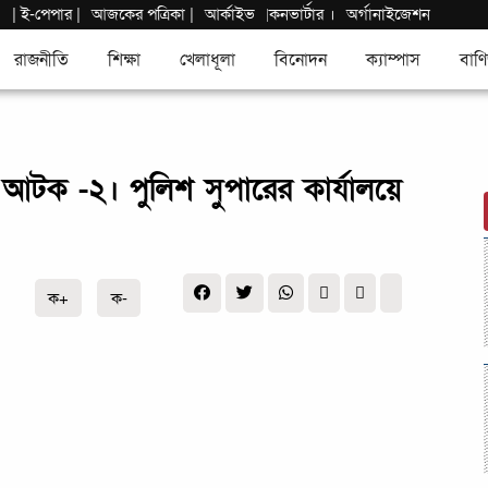
|
ই-পেপার
|
আজকের পত্রিকা |
আর্কাইভ
কনভার্টার
।
অর্গানাইজেশন
|
রাজনীতি
শিক্ষা
খেলাধূলা
বিনোদন
ক্যাম্পাস
বাণি
আটক -২। পুলিশ সুপারের কার্যালয়ে
ক+
ক-