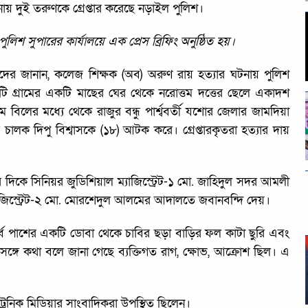
ায় দুই তরুণকে গ্রেপ্তার করেছে নড়াইল পুলিশ।
শ সুপারের কার্যালয়ে এক প্রেস ব্রিফিং অনুষ্ঠিত হয়।
দিকদের জানান, কলেজ শিক্ষক (অব) অরুণ রায় হত্যার ঘটনায় পুলিশ
াটি গ্রামের একটি মাছের ঘের থেকে নরোত্তম দত্তের ছেলে একাদশ
মে বিলের মধ্যে থেকে রাজুর বন্ধু পার্শ্ববর্তী যশোর জেলার জামদিয়া
 চালক দিপু বিশ্বাসকে (১৮) আটক করে। গ্রেপ্তারকৃতরা হত্যার দায়
দিকে সিনিয়র জুডিশিয়াল ম্যাজিস্ট্রেট-১ মো. জাহিদুল সদর আমলী
্যাজিস্ট্রেট-২ মো. মোরশেদুল আলমের আদালতে জবানবন্দি দেয়।
ূর্ব পাশের একটি ডোবা থেকে চাবির ছড়া বাড়ির ফল কাটা ছুরি এবং
সঙ্গে কথা বলে জানা গেছে ব্যক্তিগত রাগ, ক্ষোভ, আক্রোশ ছিল। এ
েকট্রনিক মিডিয়ার সাংবাদিকরা উপস্থিত ছিলেন।