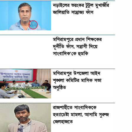
নড়াইলের ভয়ংকর টুটুল মুখার্জীর
জালিয়াতি সাম্রাজ্য ফাঁস
মণিরামপুরে প্রধান শিক্ষকের
দূর্নীতি ফাঁস, সন্ত্রাসী দিয়ে
সাংবাদিক’কে হুমকি
মণিরামপুর উপজেলা আইন
শৃঙ্খলা কমিটির মাসিক সভা
অনুষ্ঠিত‎‎
রাজশাহীতে সাংবাদিককে
হত্যাচেষ্টা মামলা, আসামি সুরুজ
জেলহাজতে