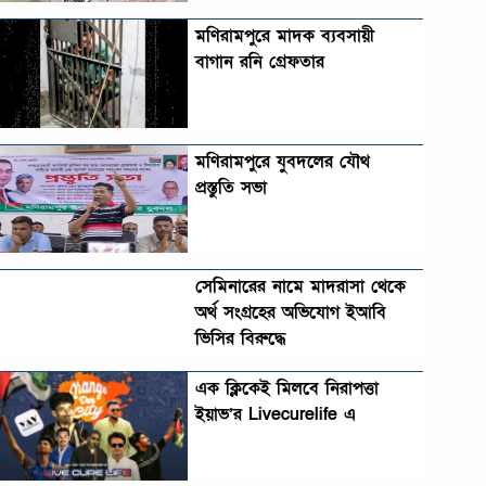
মণিরামপুরে মাদক ব্যবসায়ী
বাগান রনি গ্রেফতার
মণিরামপুরে যুবদলের যৌথ
প্রস্তুতি সভা
সেমিনারের নামে মাদরাসা থেকে
অর্থ সংগ্রহের অভিযোগ ইআবি
ভিসির বিরুদ্ধে
এক ক্লিকেই মিলবে নিরাপত্তা
ইয়াভ’র Livecurelife এ