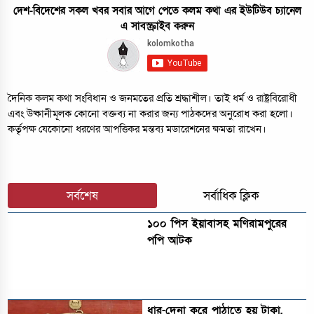
দেশ-বিদেশের সকল খবর সবার আগে পেতে কলম কথা এর ইউটিউব চ্যানেল
এ সাবস্ক্রাইব করুন
দৈনিক কলম কথা সংবিধান ও জনমতের প্রতি শ্রদ্ধাশীল। তাই ধর্ম ও রাষ্ট্রবিরোধী
এবং উষ্কানীমূলক কোনো বক্তব্য না করার জন্য পাঠকদের অনুরোধ করা হলো।
কর্তৃপক্ষ যেকোনো ধরণের আপত্তিকর মন্তব্য মডারেশনের ক্ষমতা রাখেন।
সর্বশেষ
সর্বাধিক ক্লিক
১০০ পিস ইয়াবাসহ মণিরামপুরের
পপি আটক
ধার-দেনা করে পাঠাতে হয় টাকা,