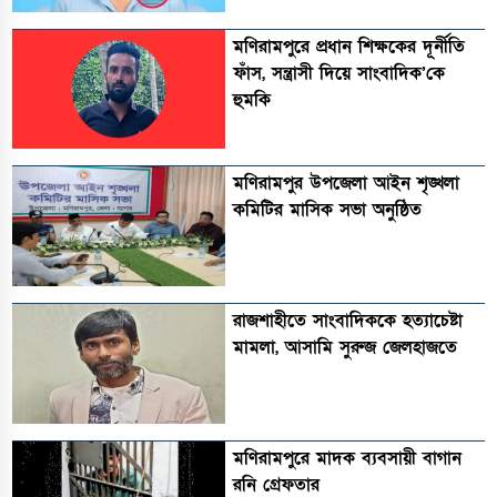
মণিরামপুরে প্রধান শিক্ষকের দূর্নীতি
ফাঁস, সন্ত্রাসী দিয়ে সাংবাদিক’কে
হুমকি
মণিরামপুর উপজেলা আইন শৃঙ্খলা
কমিটির মাসিক সভা অনুষ্ঠিত‎‎
রাজশাহীতে সাংবাদিককে হত্যাচেষ্টা
মামলা, আসামি সুরুজ জেলহাজতে
মণিরামপুরে মাদক ব্যবসায়ী বাগান
রনি গ্রেফতার